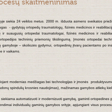
ocesų skaitmeninimas
tyje siekia 24 veiklos metus. 2000 m. išduota asmens sveikatos priež
augas - gydytojų ortopedų traumatologų, fizinės medicinos ir reabilitacij
ir suaugusių ortopedai traumatologai, fizinės medicinos ir reabilia
ti ortopedijos techninių priemonių tikslingumą. Įmonės ortopedai tech
emų gamyboje – skoliozės gydymui, ortopedinių įtvarų pacientams po ins
e ir vaikams.
i
naudojant modernias medžiagas bei technologijas ir įmonės produktyv
udonų spindulių krosnies naudojimas), mažinamas gamybos atliekų kiekis
iekiama automatizuoti ir modernizuoti gamybą, gaminti ortopedines p
rendimai individualių gaminių gamybos srityje, apjungiant visus procesu