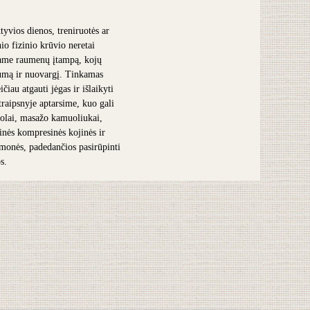
tyvios dienos, treniruotės ar
nio fizinio krūvio neretai
ame raumenų įtampą, kojų
umą ir nuovargį. Tinkamas
čiau atgauti jėgas ir išlaikyti
traipsnyje aptarsime, kuo gali
olai, masažo kamuoliukai,
inės kompresinės kojinės ir
iemonės, padedančios pasirūpinti
s.