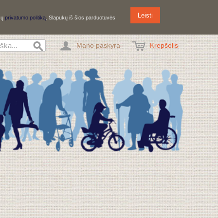
Leisti
ūsų
privatumo politiką
. Slapukų iš šios parduotuvės
Mano paskyra
Krepšelis