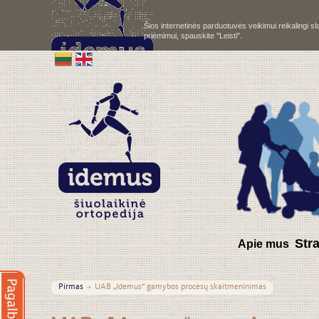
Šios internetinės parduotuvės veikimui reikalingi 
priėmimui, spauskite "Leisti".
S
tr
Apie mus
Pirmas
UAB „Idemus“ gamybos procesų skaitmeninimas