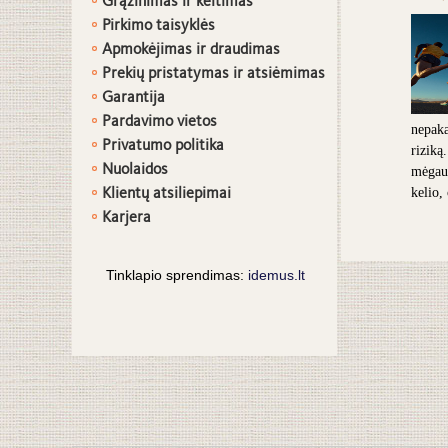
Grąžinimas ir keitimas
Pirkimo taisyklės
Apmokėjimas ir draudimas
Prekių pristatymas ir atsiėmimas
G
arantija
Pardavimo vietos
nepaka
Privatumo politika
riziką
Nuolaidos
mėgaut
Klientų atsiliepimai
kelio,
Karjera
Tinklapio sprendimas:
idemus.lt