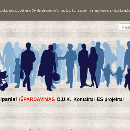
slapukai (angl. cookies). Dėl detalesnės informacijos, kuri saugoma slapukuose, skaitykite m
aipsniai
IŠPARDAVIMAS
D.U.K.
Kontaktai
ES projektai