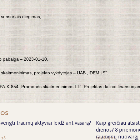
o sensoriais diegimas;
o pabaiga – 2023-01-10.
 skaitmeninimas,
projekto vykdytojas – UAB „IDEMUS“.
LVPA-K-854 „Pramonės skaitmeninimas LT“.
Projektas dalinai finansuoja
nos
švengti traumų aktyviai leidžiant vasarą?
Kaip greičiau atsist
dienos? 8 priemonė
raumenų nuovargį
-28
2026-07-15