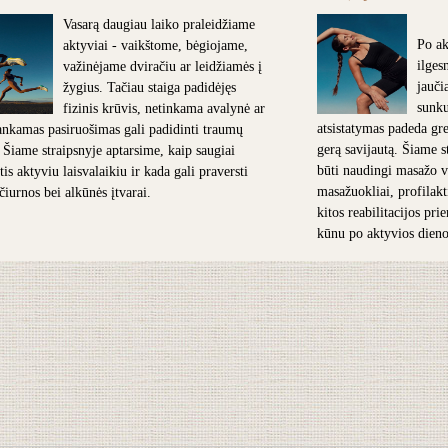
Vasarą daugiau laiko praleidžiame
Po ak
aktyviai - vaikštome, bėgiojame,
ilges
važinėjame dviračiu ar leidžiamės į
jauči
žygius. Tačiau staiga padidėjęs
sunk
fizinis krūvis, netinkama avalynė ar
atsistatymas padeda grei
nkamas pasiruošimas gali padidinti traumų
gerą savijautą. Šiame s
. Šiame straipsnyje aptarsime, kaip saugiai
būti naudingi masažo v
is aktyviu laisvalaikiu ir kada gali praversti
masažuokliai, profilakt
 čiurnos bei alkūnės įtvarai.
kitos reabilitacijos pr
kūnu po aktyvios dieno