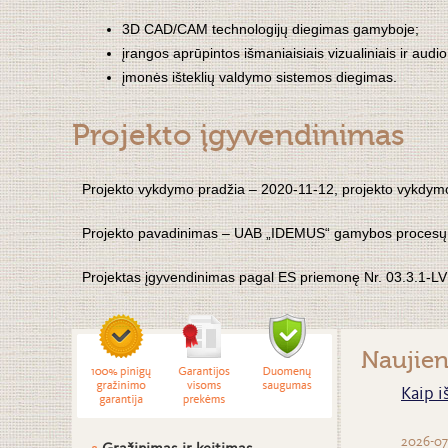
3D CAD/CAM technologijų diegimas gamyboje;
įrangos aprūpintos išmaniaisiais vizualiniais ir audi
įmonės išteklių valdymo sistemos diegimas.
Projekto įgyvendinimas
Projekto vykdymo pradžia – 2020-11-12, p
rojekto vykdym
P
rojekto pavadinimas – UAB „IDEMUS“ gamybos procesų
Projektas įgyvendinimas pagal ES priemonę Nr. 03.3.1-
Naujie
Kaip i
2026-07