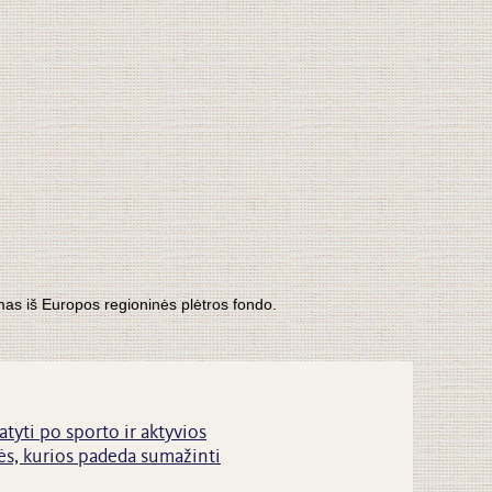
mas iš Europos regioninės plėtros fondo.
atyti po sporto ir aktyvios
s, kurios padeda sumažinti