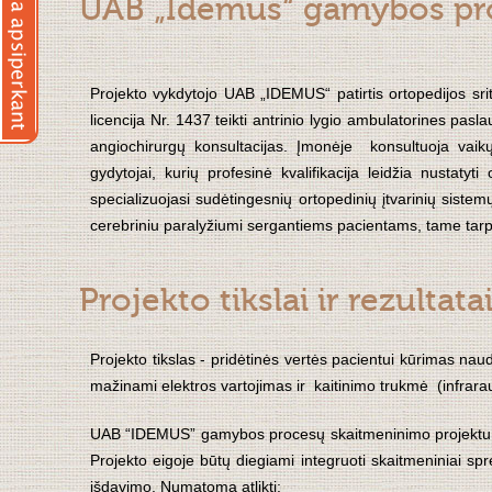
UAB „Idemus“ gamybos pr
Projekto vykdytojo UAB „IDEMUS“ patirtis ortopedijos sri
licencija Nr. 1437 teikti antrinio lygio ambulatorines pasl
angiochirurgų konsultacijas. Įmonėje konsultuoja vaikų 
gydytojai, kurių profesinė kvalifikacija leidžia nustaty
specializuojasi sudėtingesnių ortopedinių įtvarinių sist
cerebriniu paralyžiumi sergantiems pacientams, tame tarp
Projekto tikslai ir rezultata
Projekto tikslas - pridėtinės vertės pacientui kūrimas 
mažinami elektros vartojimas ir kaitinimo trukmė (infrara
UAB “IDEMUS” gamybos procesų skaitmeninimo projektu s
Projekto eigoje būtų diegiami integruoti skaitmeniniai sp
išdavimo. Numatoma atlikti: