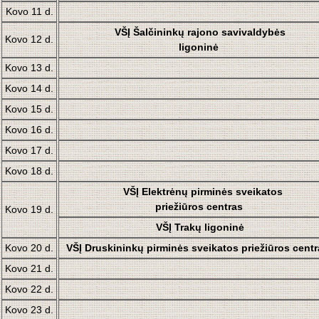
Kovo 11 d.
VŠĮ Šalčininkų rajono savivaldybės
Kovo 12 d.
ligoninė
Kovo 13 d.
Kovo 14 d.
Kovo 15 d.
Kovo 16 d.
Kovo 17 d.
Kovo 18 d.
VŠĮ Elektrėnų pirminės sveikatos
priežiūros centras
Kovo 19 d.
VŠĮ Trakų ligoninė
Kovo 20 d.
VŠĮ
Druskininkų pirminės sveikatos priežiūros centr
Kovo 21 d.
Kovo 22 d.
Kovo 23 d.