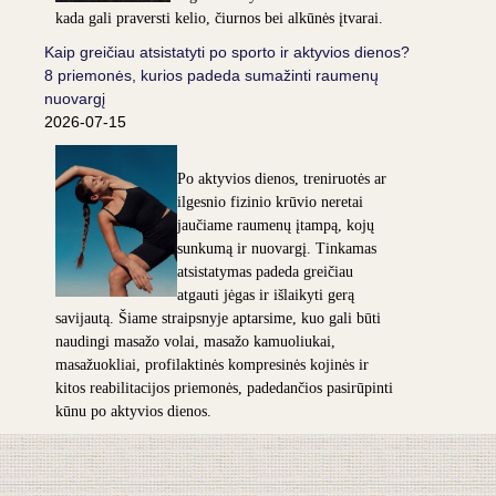
kada gali praversti kelio, čiurnos bei alkūnės įtvarai.
Kaip greičiau atsistatyti po sporto ir aktyvios dienos?
8 priemonės, kurios padeda sumažinti raumenų
nuovargį
2026-07-15
Po aktyvios dienos, treniruotės ar
ilgesnio fizinio krūvio neretai
jaučiame raumenų įtampą, kojų
sunkumą ir nuovargį. Tinkamas
atsistatymas padeda greičiau
atgauti jėgas ir išlaikyti gerą
savijautą. Šiame straipsnyje aptarsime, kuo gali būti
naudingi masažo volai, masažo kamuoliukai,
masažuokliai, profilaktinės kompresinės kojinės ir
kitos reabilitacijos priemonės, padedančios pasirūpinti
kūnu po aktyvios dienos.