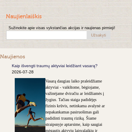
Naujienlaiškis
Sužinokite apie visas vykstančias akcijas ir naujienas pirmieji!
Užsakyti
Naujienos
Kaip išvengti traumų aktyviai leidžiant vasarą?
2026-07-28
Vasarą daugiau laiko praleidžiame
aktyviai - vaikštome, bėgiojame,
važinėjame dviračiu ar leidžiamės į
žygius. Tačiau staiga padidėjęs
fizinis krūvis, netinkama avalynė ar
nepakankamas pasiruošimas gali
padidinti traumų riziką. Šiame
straipsnyje aptarsime, kaip saugiai
mėgautis aktyviu laisvalaikiu ir