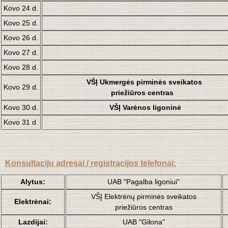
Kovo 24 d.
Kovo 25 d.
Kovo 26 d.
Kovo 27 d.
Kovo 28 d.
VŠĮ Ukmergės pirminės sveikatos
Kovo 29 d.
priežiūros centras
Kovo 30 d.
VŠĮ Varėnos ligoninė
Kovo 31 d.
Konsultacijų adresai / registracijos telefonai:
Alytus:
UAB "Pagalba ligoniui"
VŠĮ Elektrėnų pirminės sveikatos
Elektrėnai:
priežiūros centras
Lazdijai:
UAB "Gilona"