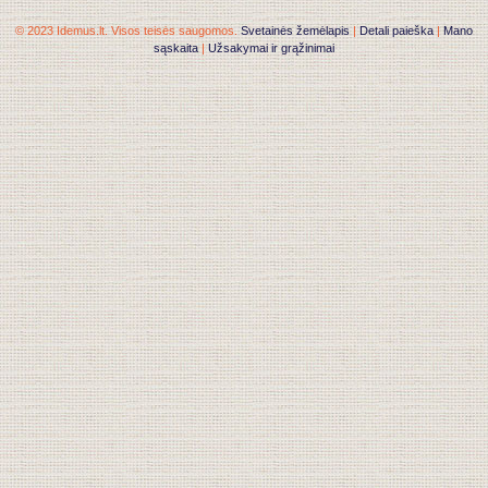
© 2023 Idemus.lt. Visos teisės saugomos.
Svetainės žemėlapis
|
Detali paieška
|
Mano
sąskaita
|
Užsakymai ir grąžinimai