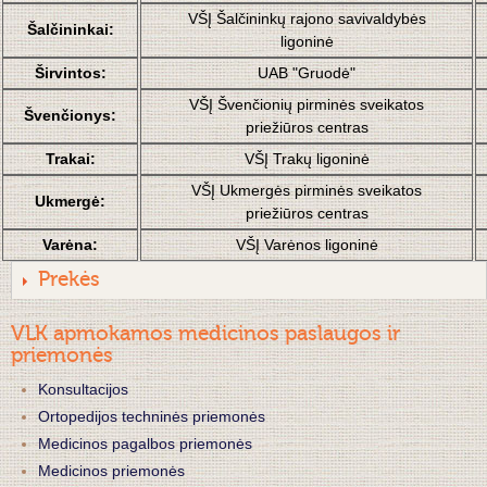
VŠĮ Šalčininkų rajono savivaldybės
Šalčininkai:
ligoninė
Širvintos:
UAB "Gruodė"
VŠĮ Švenčionių pirminės sveikatos
Švenčionys:
priežiūros centras
Trakai:
VŠĮ Trakų ligoninė
VŠĮ Ukmergės pirminės sveikatos
Ukmergė:
priežiūros centras
Varėna:
VŠĮ Varėnos ligoninė
Prekės
VLK apmokamos medicinos paslaugos ir
priemonės
Konsultacijos
Ortopedijos techninės priemonės
Medicinos pagalbos priemonės
Medicinos priemonės