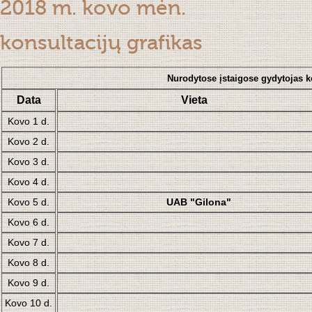
2018 m. kovo mėn.
konsultacijų grafikas
Nurodytose įstaigose gydytojas k
Data
Vieta
Kovo 1 d.
Kovo 2 d.
Kovo 3 d.
Kovo 4 d.
Kovo 5 d.
UAB "Gilona"
Kovo 6 d.
Kovo 7 d.
Kovo 8 d.
Kovo 9 d.
Kovo 10 d.