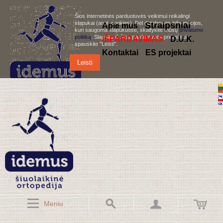
Šios internetinės parduotuvės veikimui reikalingi
slapukai (angl. cookies). Dėl detalesnės informacijos,
S
traipsniai
Apie mus
kuri saugoma slapukuose, skaitykite mūsų
privatumo
politiką
. Slapukų iš šios parduotuvės priėmimui,
IŠPARDAVIMAS
D.U.K.
spauskite "Leisti".
Kontaktai
ES projektai
Leisti
Meniu