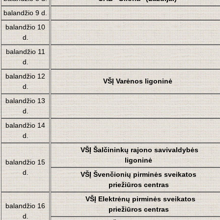
balandžio 9 d.
balandžio 10
d.
balandžio 11
d.
balandžio 12
VŠĮ Varėnos ligoninė
d.
balandžio 13
d.
balandžio 14
d.
VŠĮ Šalčininkų rajono savivaldybės
ligoninė
balandžio 15
d.
VŠĮ Švenčionių pirminės sveikatos
priežiūros centras
VŠĮ Elektrėnų pirminės sveikatos
balandžio 16
priežiūros centras
d.