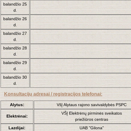
balandžio 25
d.
balandžio 26
d.
balandžio 27
d.
balandžio 28
d.
balandžio 29
d.
balandžio 30
d.
Konsultacijų adresai / registracijos telefonai:
Alytus:
VšĮ Alytaus rajono savivaldybės PSPC
VŠĮ Elektrėnų pirminės sveikatos
Elektrėnai:
priežiūros centras
Lazdijai:
UAB "Gilona"