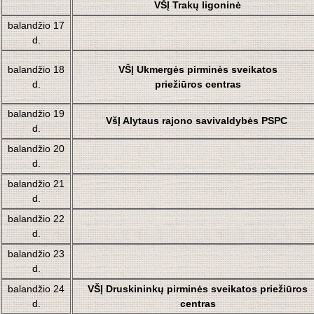
VŠĮ Trakų ligoninė
balandžio 17
d.
balandžio 18
VŠĮ Ukmergės pirminės sveikatos
d.
priežiūros centras
balandžio 19
VšĮ Alytaus rajono savivaldybės PSPC
d.
balandžio 20
d.
balandžio 21
d.
balandžio 22
d.
balandžio 23
d.
balandžio 24
VŠĮ
Druskininkų pirminės sveikatos priežiūros
d.
centras