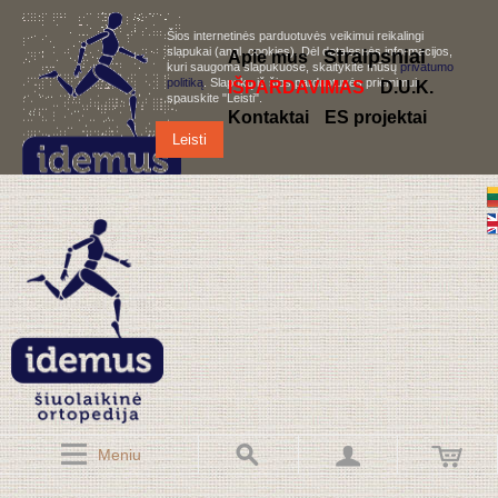
Šios internetinės parduotuvės veikimui reikalingi
slapukai (angl. cookies). Dėl detalesnės informacijos,
S
traipsniai
Apie mus
kuri saugoma slapukuose, skaitykite mūsų
privatumo
politiką
. Slapukų iš šios parduotuvės priėmimui,
IŠPARDAVIMAS
D.U.K.
spauskite "Leisti".
Kontaktai
ES projektai
Leisti
Meniu