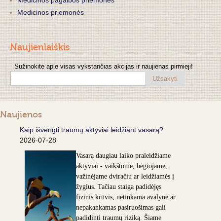
Medicinos pagalbos priemonės
Medicinos priemonės
Naujienlaiškis
Sužinokite apie visas vykstančias akcijas ir naujienas pirmieji!
Užsakyti
Naujienos
Kaip išvengti traumų aktyviai leidžiant vasarą?
2026-07-28
Vasarą daugiau laiko praleidžiame
aktyviai - vaikštome, bėgiojame,
važinėjame dviračiu ar leidžiamės į
žygius. Tačiau staiga padidėjęs
fizinis krūvis, netinkama avalynė ar
nepakankamas pasiruošimas gali
padidinti traumų riziką. Šiame