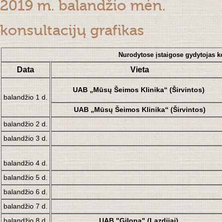
2019 m. balandžio mėn.
konsultacijų grafikas
Nurodytose įstaigose gydytojas k
Data
Vieta
UAB „Mūsų Šeimos Klinika“ (Širvintos)
balandžio 1 d.
UAB „Mūsų Šeimos Klinika“ (Širvintos)
balandžio 2 d.
balandžio 3 d.
balandžio 4 d.
balandžio 5 d.
balandžio 6 d.
balandžio 7 d.
balandžio 8 d.
UAB "Gilona"
(Lazdijai)