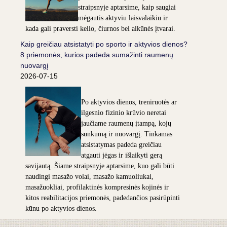
straipsnyje aptarsime, kaip saugiai
mėgautis aktyviu laisvalaikiu ir
kada gali praversti kelio, čiurnos bei alkūnės įtvarai.
Kaip greičiau atsistatyti po sporto ir aktyvios dienos?
8 priemonės, kurios padeda sumažinti raumenų
nuovargį
2026-07-15
Po aktyvios dienos, treniruotės ar
ilgesnio fizinio krūvio neretai
jaučiame raumenų įtampą, kojų
sunkumą ir nuovargį. Tinkamas
atsistatymas padeda greičiau
atgauti jėgas ir išlaikyti gerą
savijautą. Šiame straipsnyje aptarsime, kuo gali būti
naudingi masažo volai, masažo kamuoliukai,
masažuokliai, profilaktinės kompresinės kojinės ir
kitos reabilitacijos priemonės, padedančios pasirūpinti
kūnu po aktyvios dienos.