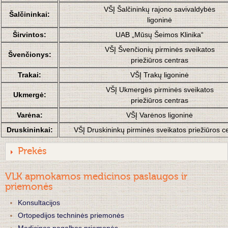
VŠĮ Šalčininkų rajono savivaldybės
Šalčininkai:
ligoninė
Širvintos:
UAB „Mūsų Šeimos Klinika“
VŠĮ Švenčionių pirminės sveikatos
Švenčionys:
priežiūros centras
Trakai:
VŠĮ Trakų ligoninė
VŠĮ Ukmergės pirminės sveikatos
Ukmergė:
priežiūros centras
Varėna:
VŠĮ Varėnos ligoninė
Druskininkai:
VŠĮ
Druskininkų pirminės sveikatos priežiūros c
Prekės
VLK apmokamos medicinos paslaugos ir
priemonės
Konsultacijos
Ortopedijos techninės priemonės