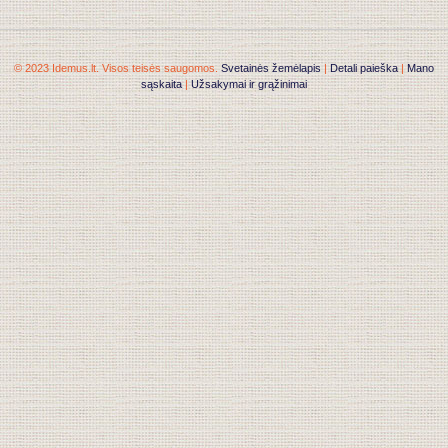
© 2023 Idemus.lt. Visos teisės saugomos.
Svetainės žemėlapis
|
Detali paieška
|
Mano
sąskaita
|
Užsakymai ir grąžinimai