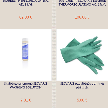
Essential THERMOREGULATING
pirštų dalimi SIGVARIS Essential
AD, 1 k.kl.
THERMOREGULATING AG, 1 k.kl.
62,00 €
106,00 €
Skalbimo priemonė SIGVARIS
SIGVARIS pagalbinės guminės
WASHING SOLUTION
pirštinės
7,01 €
5,00 €