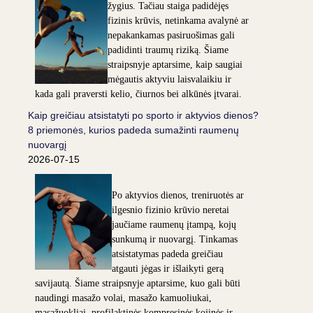
žygius. Tačiau staiga padidėjęs
fizinis krūvis, netinkama avalynė ar
nepakankamas pasiruošimas gali
padidinti traumų riziką. Šiame
straipsnyje aptarsime, kaip saugiai
mėgautis aktyviu laisvalaikiu ir
kada gali praversti kelio, čiurnos bei alkūnės įtvarai.
Kaip greičiau atsistatyti po sporto ir aktyvios dienos?
8 priemonės, kurios padeda sumažinti raumenų
nuovargį
2026-07-15
Po aktyvios dienos, treniruotės ar
ilgesnio fizinio krūvio neretai
jaučiame raumenų įtampą, kojų
sunkumą ir nuovargį. Tinkamas
atsistatymas padeda greičiau
atgauti jėgas ir išlaikyti gerą
savijautą. Šiame straipsnyje aptarsime, kuo gali būti
naudingi masažo volai, masažo kamuoliukai,
masažuokliai, profilaktinės kompresinės kojinės ir