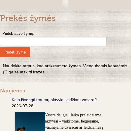
Prekės žymės
Pridėk savo žymę:
Pridėti žymę
Naudokite tarpus, kad atskirtumėte žymes. Viengubomis kabutėmis
('') galite atskirti frazes.
Naujienos
Kaip išvengti traumų aktyviai leidžiant vasarą?
2026-07-28
Vasarą daugiau laiko praleidžiame
aktyviai - vaikštome, bėgiojame,
važinėjame dviračiu ar leidžiamės į