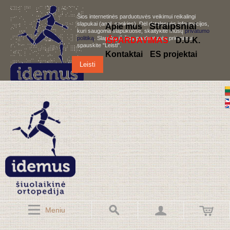
Šios internetinės parduotuvės veikimui reikalingi
slapukai (angl. cookies). Dėl detalesnės informacijos,
S
traipsniai
Apie mus
kuri saugoma slapukuose, skaitykite mūsų
privatumo
politiką
. Slapukų iš šios parduotuvės priėmimui,
IŠPARDAVIMAS
D.U.K.
spauskite "Leisti".
Kontaktai
ES projektai
Leisti
Meniu