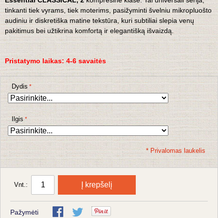
Essential CLASSICAL, 2
kompresinė klasė. Tai universali serija,
tinkanti tiek vyrams, tiek moterims, pasižyminti švelniu mikropluošto
audiniu ir diskretiška matine tekstūra, kuri subtiliai slepia venų
pakitimus bei užtikrina komfortą ir elegantišką išvaizdą.
Pristatymo laikas:
4-6 savaitės
Dydis
Ilgis
* Privalomas laukelis
Į krepšelį
Vnt.:
Pažymėti