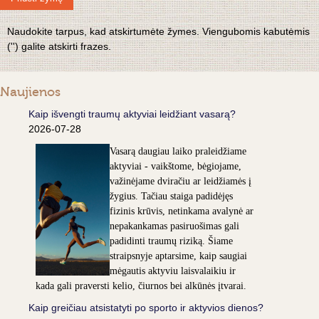
Naudokite tarpus, kad atskirtumėte žymes. Viengubomis kabutėmis
('') galite atskirti frazes.
Naujienos
Kaip išvengti traumų aktyviai leidžiant vasarą?
2026-07-28
Vasarą daugiau laiko praleidžiame
aktyviai - vaikštome, bėgiojame,
važinėjame dviračiu ar leidžiamės į
žygius. Tačiau staiga padidėjęs
fizinis krūvis, netinkama avalynė ar
nepakankamas pasiruošimas gali
padidinti traumų riziką. Šiame
straipsnyje aptarsime, kaip saugiai
mėgautis aktyviu laisvalaikiu ir
kada gali praversti kelio, čiurnos bei alkūnės įtvarai.
Kaip greičiau atsistatyti po sporto ir aktyvios dienos?