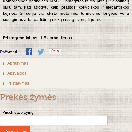
Kompresinės pėdkelnės MAGIC išmegztos iš itin plonų ir elastingų
siūlų tam, kad atrodytų kaip įprastos, kokybiškos ir elegantiškos
kojinės. Ši serija yra skirta moterims, turinčioms lengvus venų
susirgimus arba padidintą riziką susirgti venų ligomis.
Pristatymo laikas:
1-5 darbo dienos
Pažymėti
Aprašymas
Apžvalgos
Pristatymas
Prekės žymės
Pridėk savo žymę:
Pridėti žymę