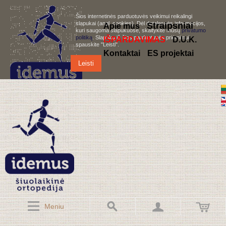
Šios internetinės parduotuvės veikimui reikalingi
slapukai (angl. cookies). Dėl detalesnės informacijos,
S
traipsniai
Apie mus
kuri saugoma slapukuose, skaitykite mūsų
privatumo
politiką
. Slapukų iš šios parduotuvės priėmimui,
IŠPARDAVIMAS
D.U.K.
spauskite "Leisti".
Kontaktai
ES projektai
Leisti
Meniu