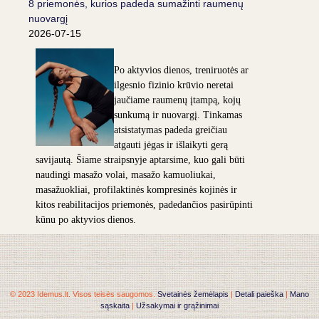
8 priemonės, kurios padeda sumažinti raumenų
nuovargį
2026-07-15
Po aktyvios dienos, treniruotės ar
ilgesnio fizinio krūvio neretai
jaučiame raumenų įtampą, kojų
sunkumą ir nuovargį. Tinkamas
atsistatymas padeda greičiau
atgauti jėgas ir išlaikyti gerą
savijautą. Šiame straipsnyje aptarsime, kuo gali būti
naudingi masažo volai, masažo kamuoliukai,
masažuokliai, profilaktinės kompresinės kojinės ir
kitos reabilitacijos priemonės, padedančios pasirūpinti
kūnu po aktyvios dienos.
© 2023 Idemus.lt. Visos teisės saugomos.
Svetainės žemėlapis
|
Detali paieška
|
Mano
sąskaita
|
Užsakymai ir grąžinimai