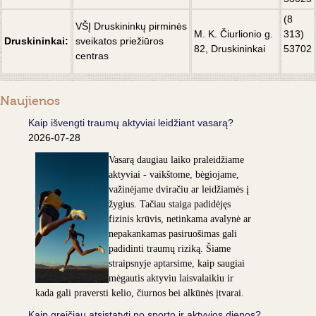
(8
VŠĮ
Druskininkų pirminės
M. K. Čiurlionio g.
313)
Druskininkai:
sveikatos priežiūros
82, Druskininkai
53702
centras
Naujienos
Kaip išvengti traumų aktyviai leidžiant vasarą?
2026-07-28
Vasarą daugiau laiko praleidžiame
aktyviai - vaikštome, bėgiojame,
važinėjame dviračiu ar leidžiamės į
žygius. Tačiau staiga padidėjęs
fizinis krūvis, netinkama avalynė ar
nepakankamas pasiruošimas gali
padidinti traumų riziką. Šiame
straipsnyje aptarsime, kaip saugiai
mėgautis aktyviu laisvalaikiu ir
kada gali praversti kelio, čiurnos bei alkūnės įtvarai.
Kaip greičiau atsistatyti po sporto ir aktyvios dienos?