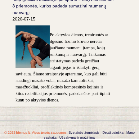
8 priemonės, kurios padeda sumažinti raumenų
nuovargį
2026-07-15
Po aktyvios dienos, treniruotės ar
ilgesnio fizinio krūvio neretai
jaučiame raumenų įtampą, kojų
sunkumą ir nuovargį. Tinkamas
atsistatymas padeda greičiau
atgauti jėgas ir išlaikyti gerą
savijautą. Šiame straipsnyje aptarsime, kuo gali būti
naudingi masažo volai, masažo kamuoliukai,
masažuokliai, profilaktinės kompresinės kojinės ir
kitos reabilitacijos priemonės, padedančios pasirūpinti
kūnu po aktyvios dienos.
© 2023 Idemus.lt. Visos teisės saugomos.
Svetainės žemėlapis
|
Detali paieška
|
Mano
sąskaita
|
Užsakymai ir grąžinimai