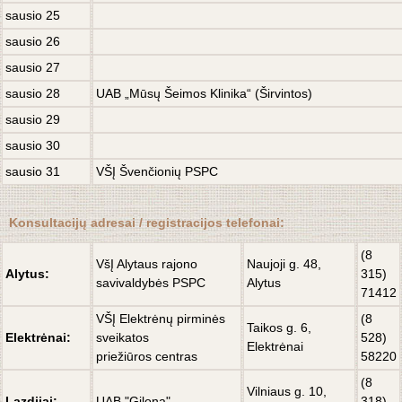
sausio 25
sausio 26
sausio 27
sausio 28
UAB „Mūsų Šeimos Klinika“ (Širvintos)
sausio 29
sausio 30
sausio 31
VŠĮ Švenčionių PSPC
Konsultacijų adresai / registracijos telefonai:
(8
VšĮ Alytaus rajono
Naujoji g. 48,
Alytus:
315)
savivaldybės PSPC
Alytus
71412
VŠĮ Elektrėnų pirminės
(8
Taikos g. 6,
Elektrėnai:
sveikatos
528)
Elektrėnai
priežiūros centras
58220
(8
Vilniaus g. 10,
Lazdijai:
UAB "Gilona"
318)