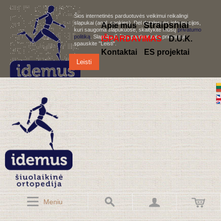
Šios internetinės parduotuvės veikimui reikalingi
slapukai (angl. cookies). Dėl detalesnės informacijos,
S
traipsniai
Apie mus
kuri saugoma slapukuose, skaitykite mūsų
privatumo
politiką
. Slapukų iš šios parduotuvės priėmimui,
IŠPARDAVIMAS
D.U.K.
spauskite "Leisti".
Kontaktai
ES projektai
Leisti
Meniu