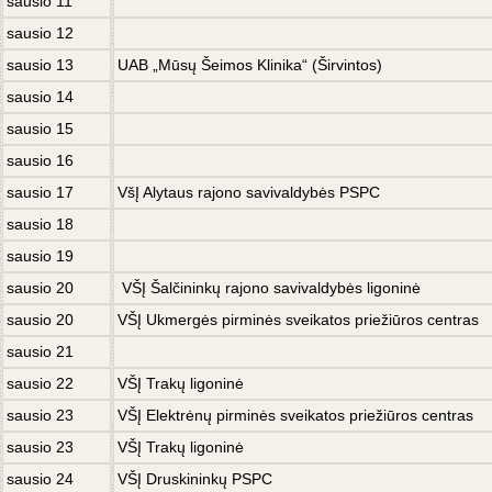
sausio 11
sausio 12
sausio 13
UAB „Mūsų Šeimos Klinika“ (Širvintos)
sausio 14
sausio 15
sausio 16
sausio 17
VšĮ Alytaus rajono savivaldybės PSPC
sausio 18
sausio 19
sausio 20
VŠĮ Šalčininkų rajono savivaldybės ligoninė
sausio 20
VŠĮ Ukmergės pirminės sveikatos priežiūros centras
sausio 21
sausio 22
VŠĮ Trakų ligoninė
sausio 23
VŠĮ Elektrėnų pirminės sveikatos priežiūros centras
sausio 23
VŠĮ Trakų ligoninė
sausio 24
VŠĮ Druskininkų PSPC