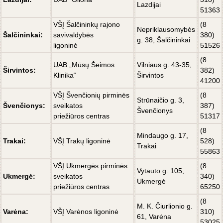
Lazdijai
51363
VŠĮ Šalčininkų rajono
(8
Nepriklausomybės
Šalčininkai:
savivaldybės
380)
g. 38, Šalčininkai
ligoninė
51526
(8
UAB „Mūsų Šeimos
Vilniaus g. 43-35,
Širvintos:
382)
Klinika“
Širvintos
41200
VŠĮ Švenčionių pirminės
(8
Strūnaičio g. 3,
Švenčionys:
sveikatos
387)
Švenčionys
priežiūros centras
51317
(8
Mindaugo g. 17,
Trakai:
VŠĮ Trakų ligoninė
528)
Trakai
55863
VŠĮ Ukmergės pirminės
(8
Vytauto g. 105,
Ukmergė:
sveikatos
340)
Ukmergė
priežiūros centras
65250
(8
M. K. Čiurlionio g.
Varėna:
VŠĮ Varėnos ligoninė
310)
61, Varėna
53025