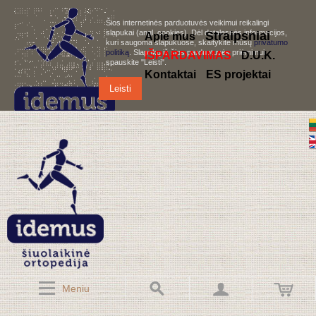
Šios internetinės parduotuvės veikimui reikalingi
slapukai (angl. cookies). Dėl detalesnės informacijos,
S
traipsniai
Apie mus
kuri saugoma slapukuose, skaitykite mūsų
privatumo
politiką
. Slapukų iš šios parduotuvės priėmimui,
IŠPARDAVIMAS
D.U.K.
spauskite "Leisti".
Kontaktai
ES projektai
Leisti
Meniu