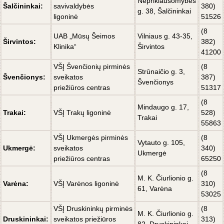
Nepriklausomybės
Šalčininkai:
savivaldybės
380)
g. 38, Šalčininkai
ligoninė
51526
(8
UAB „Mūsų Šeimos
Vilniaus g. 43-35,
Širvintos:
382)
Klinika“
Širvintos
41200
VŠĮ Švenčionių pirminės
(8
Strūnaičio g. 3,
Švenčionys:
sveikatos
387)
Švenčionys
priežiūros centras
51317
(8
Mindaugo g. 17,
Trakai:
VŠĮ Trakų ligoninė
528)
Trakai
55863
VŠĮ Ukmergės pirminės
(8
Vytauto g. 105,
Ukmergė:
sveikatos
340)
Ukmergė
priežiūros centras
65250
(8
M. K. Čiurlionio g.
Varėna:
VŠĮ Varėnos ligoninė
310)
61, Varėna
53025
VŠĮ
Druskininkų pirminės
(8
M. K. Čiurlionio g.
Druskininkai:
sveikatos priežiūros
313)