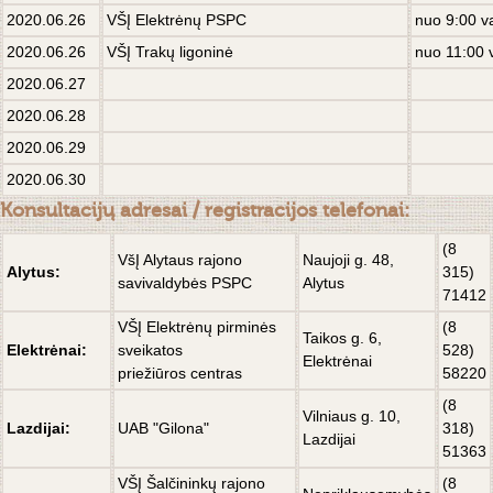
2020.06.26
VŠĮ Elektrėnų PSPC
nuo 9:00 v
2020.06.26
VŠĮ Trakų ligoninė
nuo 11:00 
2020.06.27
2020.06.28
2020.06.29
2020.06.30
Konsultacijų adresai / registracijos telefonai:
(8
VšĮ Alytaus rajono
Naujoji g. 48,
Alytus:
315)
savivaldybės PSPC
Alytus
71412
VŠĮ Elektrėnų pirminės
(8
Taikos g. 6,
Elektrėnai:
sveikatos
528)
Elektrėnai
priežiūros centras
58220
(8
Vilniaus g. 10,
Lazdijai:
UAB "Gilona"
318)
Lazdijai
51363
VŠĮ Šalčininkų rajono
(8