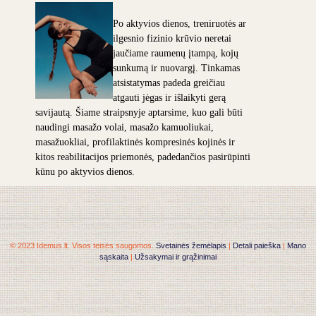
Po aktyvios dienos, treniruotės ar
ilgesnio fizinio krūvio neretai
jaučiame raumenų įtampą, kojų
sunkumą ir nuovargį. Tinkamas
atsistatymas padeda greičiau
atgauti jėgas ir išlaikyti gerą
savijautą. Šiame straipsnyje aptarsime, kuo gali būti
naudingi masažo volai, masažo kamuoliukai,
masažuokliai, profilaktinės kompresinės kojinės ir
kitos reabilitacijos priemonės, padedančios pasirūpinti
kūnu po aktyvios dienos.
© 2023 Idemus.lt. Visos teisės saugomos.
Svetainės žemėlapis
|
Detali paieška
|
Mano
sąskaita
|
Užsakymai ir grąžinimai