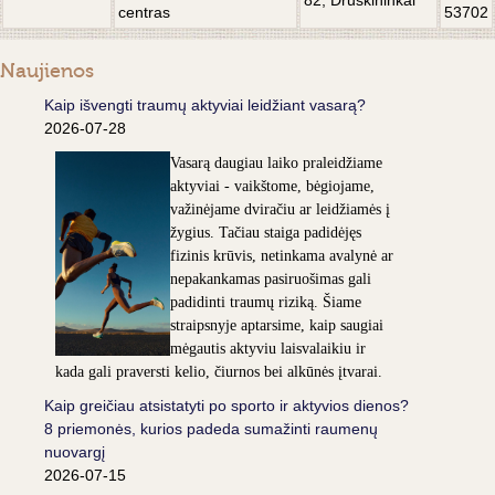
82, Druskininkai
centras
53702
Naujienos
Kaip išvengti traumų aktyviai leidžiant vasarą?
2026-07-28
Vasarą daugiau laiko praleidžiame
aktyviai - vaikštome, bėgiojame,
važinėjame dviračiu ar leidžiamės į
žygius. Tačiau staiga padidėjęs
fizinis krūvis, netinkama avalynė ar
nepakankamas pasiruošimas gali
padidinti traumų riziką. Šiame
straipsnyje aptarsime, kaip saugiai
mėgautis aktyviu laisvalaikiu ir
kada gali praversti kelio, čiurnos bei alkūnės įtvarai.
Kaip greičiau atsistatyti po sporto ir aktyvios dienos?
8 priemonės, kurios padeda sumažinti raumenų
nuovargį
2026-07-15