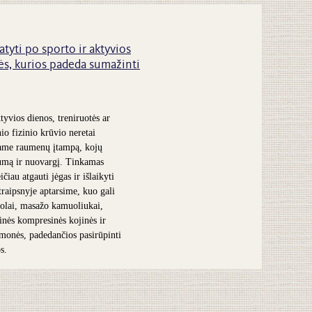
atyti po sporto ir aktyvios
s, kurios padeda sumažinti
tyvios dienos, treniruotės ar
nio fizinio krūvio neretai
ame raumenų įtampą, kojų
umą ir nuovargį. Tinkamas
čiau atgauti jėgas ir išlaikyti
traipsnyje aptarsime, kuo gali
olai, masažo kamuoliukai,
inės kompresinės kojinės ir
iemonės, padedančios pasirūpinti
s.