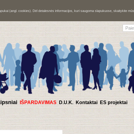
slapukai (angl. cookies). Dėl detalesnės informacijos, kuri saugoma slapukuose, skaitykite m
aipsniai
IŠPARDAVIMAS
D.U.K.
Kontaktai
ES projektai