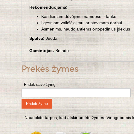
Rekomenduojama:
Kasdieniam dėvėjimui namuose ir lauke
Ilgesniam vaikščiojimui ar stovimam darbui
Asmenims, naudojantiems ortopedinius įdėklus
Spalva:
Juoda
Gamintojas:
Befado
Prekės žymės
Pridėk savo žymę:
Pridėti žymę
Naudokite tarpus, kad atskirtumėte žymes. Viengubomis kabu