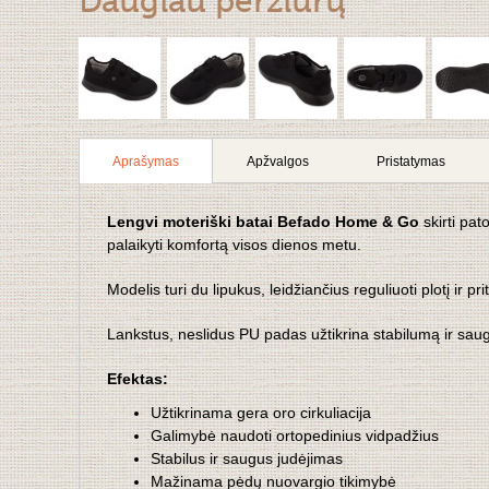
Daugiau peržiūrų
Aprašymas
Apžvalgos
Pristatymas
Lengvi moteriški batai Befado Home & Go
skirti pat
palaikyti komfortą visos dienos metu.
Modelis turi du lipukus, leidžiančius reguliuoti plotį ir 
Lankstus, neslidus PU padas užtikrina stabilumą ir saug
Efektas:
Užtikrinama gera oro cirkuliacija
Galimybė naudoti ortopedinius vidpadžius
Stabilus ir saugus judėjimas
Mažinama pėdų nuovargio tikimybė