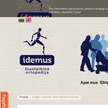
Šios internetinės parduotuvės veikimui reikalingi 
priėmimui, spauskite "Leisti".
S
tr
Apie mus
Pirmas
Lengvi moteriški batai Befado 813D001