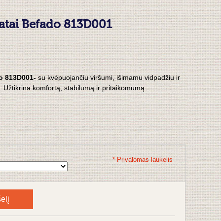
batai Befado 813D001
do 813D001-
su kvėpuojančiu viršumi, išimamu vidpadžiu ir
 Užtikrina komfortą, stabilumą ir pritaikomumą
* Privalomas laukelis
elį