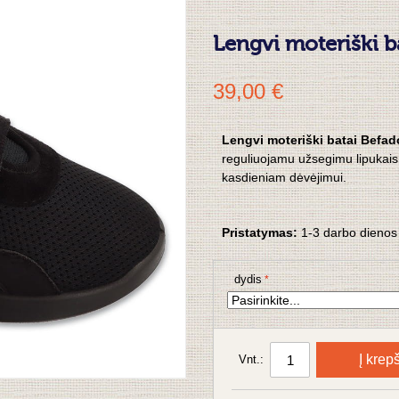
Lengvi moteriški 
39,00 €
Lengvi moteriški batai Befa
reguliuojamu užsegimu lipukais.
kasdieniam dėvėjimui.
Pristatymas:
1-3 darbo dienos
dydis
Į krepš
Vnt.: