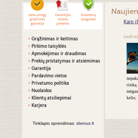
Naujie
Kaip i
2026-07
Grąžinimas ir keitimas
Pirkimo taisyklės
Apmokėjimas ir draudimas
Prekių pristatymas ir atsiėmimas
G
arantija
Pardavimo vietos
nepaka
Privatumo politika
riziką
Nuolaidos
mėgaut
Klientų atsiliepimai
kelio,
Karjera
Tinklapio sprendimas:
idemus.lt