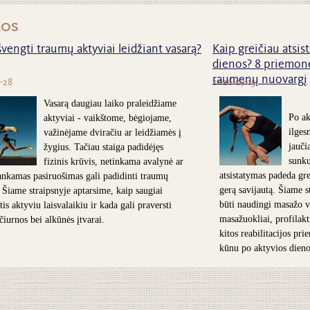
nos
švengti traumų aktyviai leidžiant vasarą?
Kaip greičiau atsist
dienos? 8 priemonė
raumenų nuovargį
-28
2026-07-15
Vasarą daugiau laiko praleidžiame
Po ak
aktyviai - vaikštome, bėgiojame,
ilges
važinėjame dviračiu ar leidžiamės į
jauči
žygius. Tačiau staiga padidėjęs
sunk
fizinis krūvis, netinkama avalynė ar
atsistatymas padeda grei
nkamas pasiruošimas gali padidinti traumų
gerą savijautą. Šiame s
. Šiame straipsnyje aptarsime, kaip saugiai
būti naudingi masažo v
is aktyviu laisvalaikiu ir kada gali praversti
masažuokliai, profilakt
 čiurnos bei alkūnės įtvarai.
kitos reabilitacijos pr
kūnu po aktyvios dieno