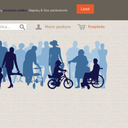
Leisti
ūsų
privatumo politiką
. Slapukų iš šios parduotuvės
Mano paskyra
Krepšelis