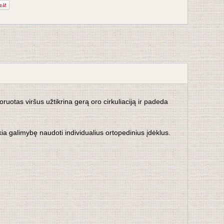
uotas viršus užtikrina gerą oro cirkuliaciją ir padeda
ikia galimybę naudoti individualius ortopedinius įdėklus.