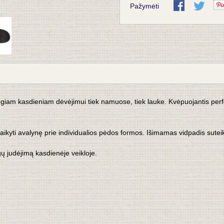
Pažymėti
ogiam kasdieniam dėvėjimui tiek namuose, tiek lauke. Kvėpuojantis perfor
pritaikyti avalynę prie individualios pėdos formos. Išimamas vidpadis sute
ų judėjimą kasdienėje veikloje.