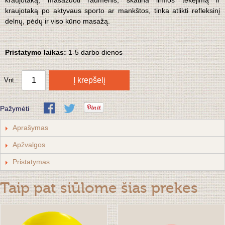
kraujotaką, masažuoti raumenis, skatina limfos tekėjimą ir
kraujotaką po aktyvaus sporto ar mankštos, tinka atlikti refleksinį
delnų, pėdų ir viso kūno masažą.
Pristatymo laikas:
1
-5 darbo dienos
Į krepšelį
Vnt.:
Pažymėti
Aprašymas
Apžvalgos
Pristatymas
Taip pat siūlome šias prekes