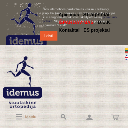
Šios internetinės parduotuvės veikimui reikalingi
slapukai (angl. cookies). Dėl detalesnės informacijos,
S
traipsniai
Apie mus
kuri saugoma slapukuose, skaitykite mūsų
privatumo
politiką
. Slapukų iš šios parduotuvės priėmimui,
IŠPARDAVIMAS
D.U.K.
spauskite "Leisti".
Kontaktai
ES projektai
Leisti
Meniu