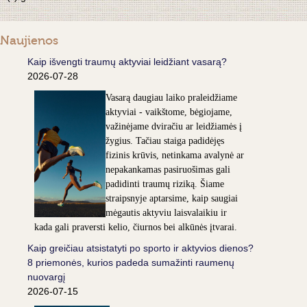
Naujienos
Kaip išvengti traumų aktyviai leidžiant vasarą?
2026-07-28
Vasarą daugiau laiko praleidžiame
aktyviai - vaikštome, bėgiojame,
važinėjame dviračiu ar leidžiamės į
žygius. Tačiau staiga padidėjęs
fizinis krūvis, netinkama avalynė ar
nepakankamas pasiruošimas gali
padidinti traumų riziką. Šiame
straipsnyje aptarsime, kaip saugiai
mėgautis aktyviu laisvalaikiu ir
kada gali praversti kelio, čiurnos bei alkūnės įtvarai.
Kaip greičiau atsistatyti po sporto ir aktyvios dienos?
8 priemonės, kurios padeda sumažinti raumenų
nuovargį
2026-07-15