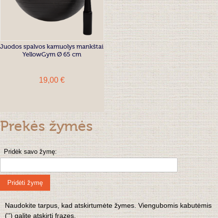
Juodos spalvos kamuolys mankštai
YellowGym Ø 65 cm
19,00 €
Prekės žymės
Pridėk savo žymę:
Pridėti žymę
Naudokite tarpus, kad atskirtumėte žymes. Viengubomis kabutėmis
('') galite atskirti frazes.