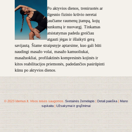
Po aktyvios dienos, treniruotės ar
ilgesnio fizinio krūvio neretai
jaučiame raumenų įtampą, kojų
sunkumą ir nuovargį. Tinkamas
atsistatymas padeda greičiau
atgauti jėgas ir išlaikyti gerą
savijautą. Šiame straipsnyje aptarsime, kuo gali būti
naudingi masažo volai, masažo kamuoliukai,
masažuokliai, profilaktinės kompresinės kojinės ir
kitos reabilitacijos priemonės, padedančios pasirūpinti
kūnu po aktyvios dienos.
© 2023 Idemus.lt. Visos teisės saugomos.
Svetainės žemėlapis
|
Detali paieška
|
Mano
sąskaita
|
Užsakymai ir grąžinimai