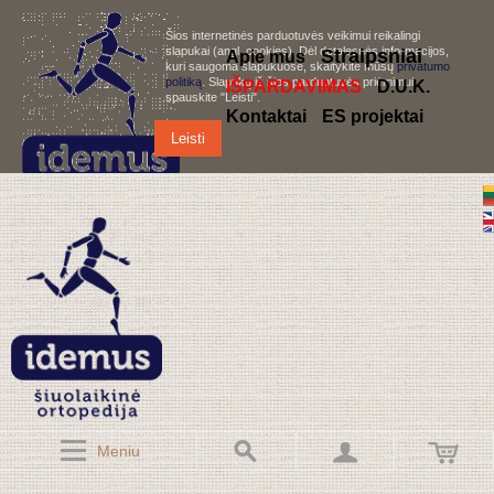
Šios internetinės parduotuvės veikimui reikalingi
slapukai (angl. cookies). Dėl detalesnės informacijos,
S
traipsniai
Apie mus
kuri saugoma slapukuose, skaitykite mūsų
privatumo
politiką
. Slapukų iš šios parduotuvės priėmimui,
IŠPARDAVIMAS
D.U.K.
spauskite "Leisti".
Kontaktai
ES projektai
Leisti
Meniu