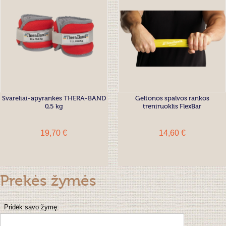
Svareliai-apyrankės THERA-BAND
Geltonos spalvos rankos
0,5 kg
treniruoklis FlexBar
19,70 €
14,60 €
Prekės žymės
Pridėk savo žymę: