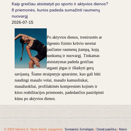
Kaip greičiau atsistatyti po sporto ir aktyvios dienos?
8 priemonės, kurios padeda sumažinti raumenų
nuovargį
2026-07-15
Po aktyvios dienos, treniruotės ar
ilgesnio fizinio krūvio neretai
jaučiame raumenų įtampą, kojų
sunkumą ir nuovargį. Tinkamas
atsistatymas padeda greičiau
atgauti jėgas ir išlaikyti gerą
savijautą. Šiame straipsnyje aptarsime, kuo gali būti
naudingi masažo volai, masažo kamuoliukai,
masažuokliai, profilaktinės kompresinės kojinės ir
kitos reabilitacijos priemonės, padedančios pasirūpinti
kūnu po aktyvios dienos.
© 2023 Idemus.lt. Visos teisės saugomos.
Svetainės žemėlapis
|
Detali paieška
|
Mano