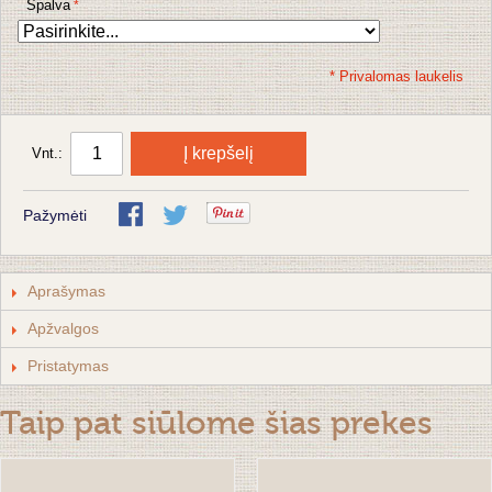
Spalva
* Privalomas laukelis
Į krepšelį
Vnt.:
Pažymėti
Aprašymas
Apžvalgos
Pristatymas
Taip pat siūlome šias prekes