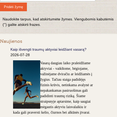
Pridėti žymę
Naudokite tarpus, kad atskirtumėte žymes. Viengubomis kabutėmis
('') galite atskirti frazes.
Naujienos
Kaip išvengti traumų aktyviai leidžiant vasarą?
2026-07-28
Vasarą daugiau laiko praleidžiame
aktyviai - vaikštome, bėgiojame,
važinėjame dviračiu ar leidžiamės į
žygius. Tačiau staiga padidėjęs
fizinis krūvis, netinkama avalynė ar
nepakankamas pasiruošimas gali
padidinti traumų riziką. Šiame
straipsnyje aptarsime, kaip saugiai
mėgautis aktyviu laisvalaikiu ir
kada gali praversti kelio, čiurnos bei alkūnės įtvarai.