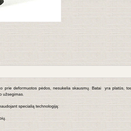
iko prie deformuotos pėdos, nesukelia skausmų. Batai yra platūs, to
ro užsegimas.
audojant specialią technologiją
:
bių.