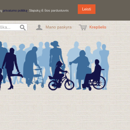
Leisti
ūsų
privatumo politiką
. Slapukų iš šios parduotuvės
Mano paskyra
Krepšelis