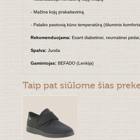
- Mažina kojų prakaitavimą.
- Palaiko pastovią kūno temperatūrą (šiluminis komfort
Rekomenduojama:
Esant diabetinei, reumatinei pėdai,
Spalva:
Juoda
Gamintojas:
BEFADO (Lenkija)
Taip pat siūlome šias prek