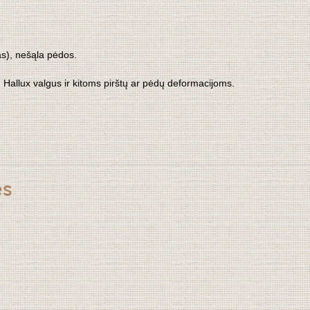
as), nešąla pėdos.
 Hallux valgus ir kitoms pirštų ar pėdų deformacijoms.
es