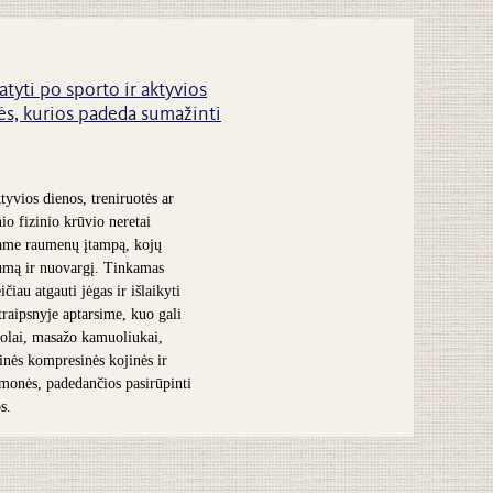
atyti po sporto ir aktyvios
s, kurios padeda sumažinti
tyvios dienos, treniruotės ar
nio fizinio krūvio neretai
ame raumenų įtampą, kojų
umą ir nuovargį. Tinkamas
čiau atgauti jėgas ir išlaikyti
traipsnyje aptarsime, kuo gali
olai, masažo kamuoliukai,
inės kompresinės kojinės ir
iemonės, padedančios pasirūpinti
s.