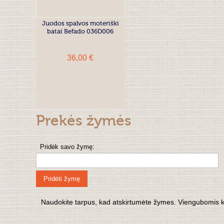
Juodos spalvos moteriški
batai Befado 036D006
36,00 €
Prekės žymės
Pridėk savo žymę:
Pridėti žymę
Naudokite tarpus, kad atskirtumėte žymes. Viengubomis kabu