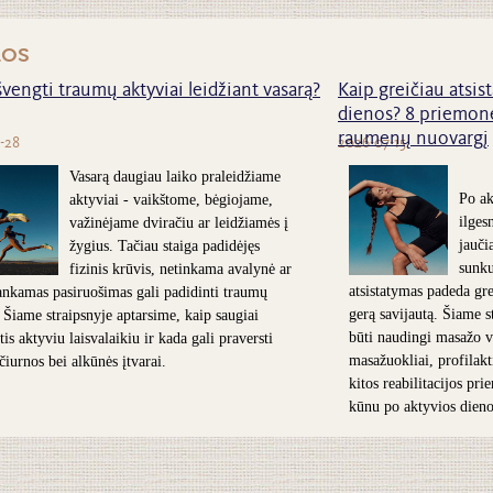
nos
švengti traumų aktyviai leidžiant vasarą?
Kaip greičiau atsist
dienos? 8 priemonė
raumenų nuovargį
-28
2026-07-15
Vasarą daugiau laiko praleidžiame
Po ak
aktyviai - vaikštome, bėgiojame,
ilges
važinėjame dviračiu ar leidžiamės į
jauči
žygius. Tačiau staiga padidėjęs
sunk
fizinis krūvis, netinkama avalynė ar
atsistatymas padeda grei
nkamas pasiruošimas gali padidinti traumų
gerą savijautą. Šiame s
. Šiame straipsnyje aptarsime, kaip saugiai
būti naudingi masažo v
is aktyviu laisvalaikiu ir kada gali praversti
masažuokliai, profilakt
 čiurnos bei alkūnės įtvarai.
kitos reabilitacijos pr
kūnu po aktyvios dieno