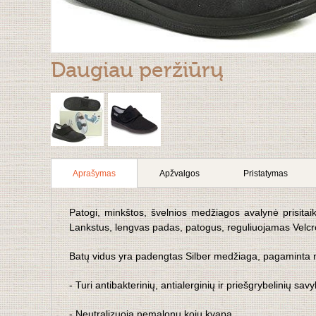
Daugiau peržiūrų
Aprašymas
Apžvalgos
Pristatymas
Patogi, minkštos, švelnios medžiagos avalynė prisita
Lankstus, lengvas padas, patogus, reguliuojamas Velc
Batų vidus yra padengtas Silber medžiaga, pagaminta n
- Turi antibakterinių, antialerginių ir priešgrybelinių savy
- Neutralizuoja nemalonų kojų kvapą.