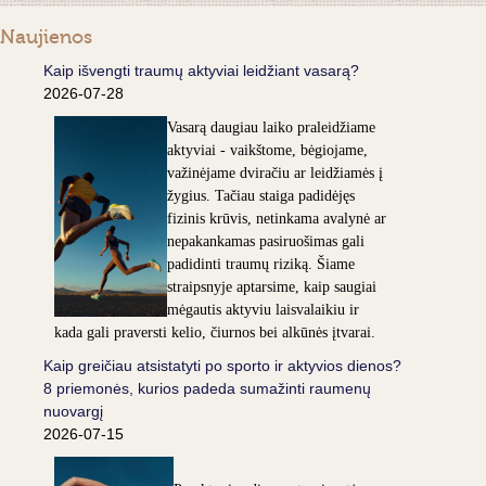
Naujienos
Kaip išvengti traumų aktyviai leidžiant vasarą?
2026-07-28
Vasarą daugiau laiko praleidžiame
aktyviai - vaikštome, bėgiojame,
važinėjame dviračiu ar leidžiamės į
žygius. Tačiau staiga padidėjęs
fizinis krūvis, netinkama avalynė ar
nepakankamas pasiruošimas gali
padidinti traumų riziką. Šiame
straipsnyje aptarsime, kaip saugiai
mėgautis aktyviu laisvalaikiu ir
kada gali praversti kelio, čiurnos bei alkūnės įtvarai.
Kaip greičiau atsistatyti po sporto ir aktyvios dienos?
8 priemonės, kurios padeda sumažinti raumenų
nuovargį
2026-07-15