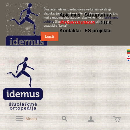
Šios internetinės parduotuvės veikimui reikalingi
slapukai (angl. cookies). Dėl detalesnės informacijos,
S
traipsniai
Apie mus
kuri saugoma slapukuose, skaitykite mūsų
privatumo
politiką
. Slapukų iš šios parduotuvės priėmimui,
IŠPARDAVIMAS
D.U.K.
spauskite "Leisti".
Kontaktai
ES projektai
Leisti
Meniu