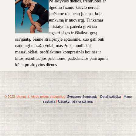
Po aktyvios dienos, treniruotės ar
ilgesnio fizinio krūvio neretai
jaučiame raumenų įtampą, kojų
sunkumą ir nuovargį. Tinkamas
atsistatymas padeda greičiau
atgauti jėgas ir išlaikyti gerą
savijautą. Šiame straipsnyje aptarsime, kuo gali būti
naudingi masažo volai, masažo kamuoliukai,
masažuokliai, profilaktinės kompresinės kojinės ir
kitos reabilitacijos priemonės, padedančios pasirūpinti
kūnu po aktyvios dienos.
© 2023 Idemus.lt. Visos teisės saugomos.
Svetainės žemėlapis
|
Detali paieška
|
Mano
sąskaita
|
Užsakymai ir grąžinimai