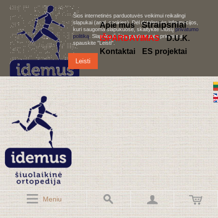
Šios internetinės parduotuvės veikimui reikalingi
slapukai (angl. cookies). Dėl detalesnės informacijos,
S
traipsniai
Apie mus
kuri saugoma slapukuose, skaitykite mūsų
privatumo
politiką
. Slapukų iš šios parduotuvės priėmimui,
IŠPARDAVIMAS
D.U.K.
spauskite "Leisti".
Kontaktai
ES projektai
Leisti
Meniu