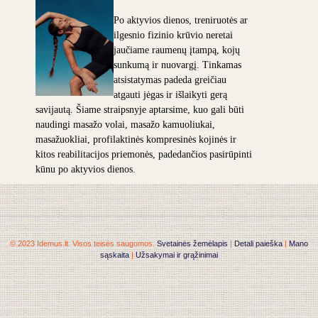
Po aktyvios dienos, treniruotės ar
ilgesnio fizinio krūvio neretai
jaučiame raumenų įtampą, kojų
sunkumą ir nuovargį. Tinkamas
atsistatymas padeda greičiau
atgauti jėgas ir išlaikyti gerą
savijautą. Šiame straipsnyje aptarsime, kuo gali būti
naudingi masažo volai, masažo kamuoliukai,
masažuokliai, profilaktinės kompresinės kojinės ir
kitos reabilitacijos priemonės, padedančios pasirūpinti
kūnu po aktyvios dienos.
© 2023 Idemus.lt. Visos teisės saugomos.
Svetainės žemėlapis
|
Detali paieška
|
Mano
sąskaita
|
Užsakymai ir grąžinimai