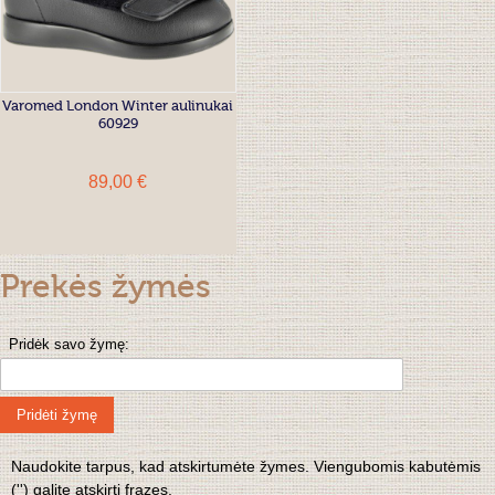
Varomed London Winter aulinukai
60929
89,00 €
Prekės žymės
Pridėk savo žymę:
Pridėti žymę
Naudokite tarpus, kad atskirtumėte žymes. Viengubomis kabutėmis
('') galite atskirti frazes.