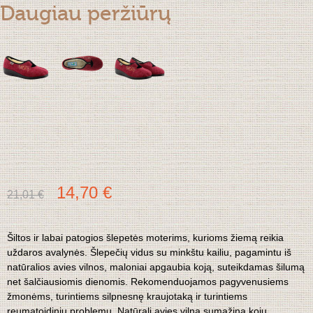
Daugiau peržiūrų
14,70 €
21,01 €
Šiltos ir labai patogios šlepetės moterims, kurioms žiemą reikia
uždaros avalynės. Šlepečių vidus su minkštu kailiu, pagamintu iš
natūralios avies vilnos, maloniai apgaubia koją, suteikdamas šilumą
net šalčiausiomis dienomis. Rekomenduojamos pagyvenusiems
žmonėms, turintiems silpnesnę kraujotaką ir turintiems
reumatoidinių problemų. Natūrali avies vilna sumažina kojų