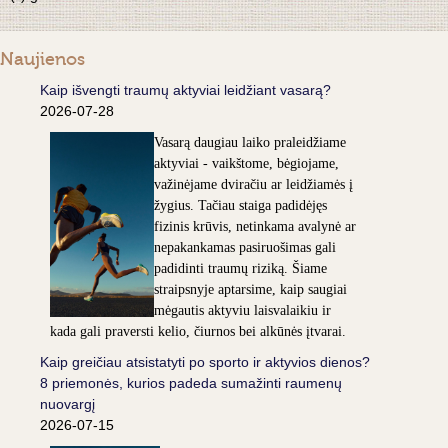
Naujienos
Kaip išvengti traumų aktyviai leidžiant vasarą?
2026-07-28
Vasarą daugiau laiko praleidžiame
aktyviai - vaikštome, bėgiojame,
važinėjame dviračiu ar leidžiamės į
žygius. Tačiau staiga padidėjęs
fizinis krūvis, netinkama avalynė ar
nepakankamas pasiruošimas gali
padidinti traumų riziką. Šiame
straipsnyje aptarsime, kaip saugiai
mėgautis aktyviu laisvalaikiu ir
kada gali praversti kelio, čiurnos bei alkūnės įtvarai.
Kaip greičiau atsistatyti po sporto ir aktyvios dienos?
8 priemonės, kurios padeda sumažinti raumenų
nuovargį
2026-07-15