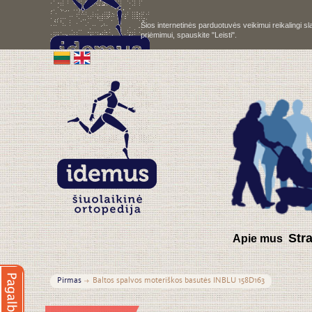
Šios internetinės parduotuvės veikimui reikalingi 
priėmimui, spauskite "Leisti".
S
tr
Apie mus
Pirmas
Baltos spalvos moteriškos basutės INBLU 158D163