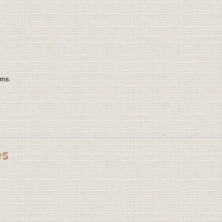
ėms.
es