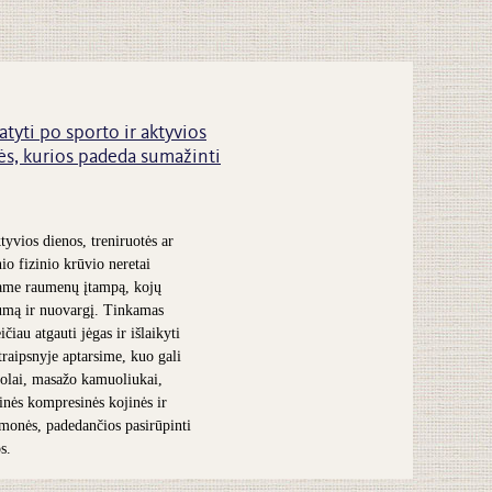
atyti po sporto ir aktyvios
s, kurios padeda sumažinti
tyvios dienos, treniruotės ar
nio fizinio krūvio neretai
ame raumenų įtampą, kojų
umą ir nuovargį. Tinkamas
čiau atgauti jėgas ir išlaikyti
traipsnyje aptarsime, kuo gali
olai, masažo kamuoliukai,
inės kompresinės kojinės ir
iemonės, padedančios pasirūpinti
s.