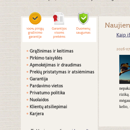
Naujie
Kaip i
2026-07
Grąžinimas ir keitimas
Pirkimo taisyklės
Apmokėjimas ir draudimas
Prekių pristatymas ir atsiėmimas
G
arantija
Pardavimo vietos
nepaka
Privatumo politika
riziką
Nuolaidos
mėgaut
Klientų atsiliepimai
kelio,
Karjera