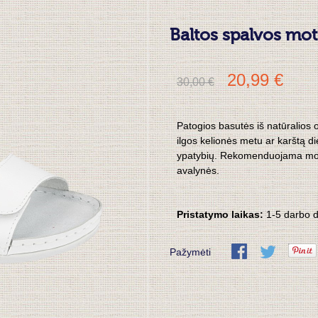
Baltos spalvos mo
20,99 €
30,00 €
Patogios basutės iš natūralios 
ilgos kelionės metu ar karštą di
ypatybių. Rekomenduojama mote
avalynės.
Pristatymo laikas:
1-5
darbo d
Pažymėti