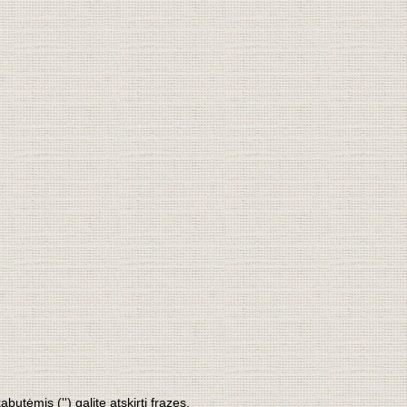
tėmis ('') galite atskirti frazes.