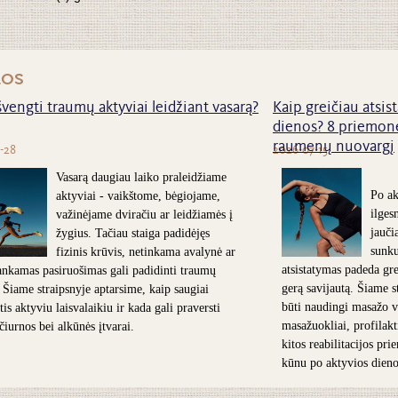
nos
švengti traumų aktyviai leidžiant vasarą?
Kaip greičiau atsist
dienos? 8 priemonė
raumenų nuovargį
-28
2026-07-15
Vasarą daugiau laiko praleidžiame
Po ak
aktyviai - vaikštome, bėgiojame,
ilges
važinėjame dviračiu ar leidžiamės į
jauči
žygius. Tačiau staiga padidėjęs
sunk
fizinis krūvis, netinkama avalynė ar
atsistatymas padeda grei
nkamas pasiruošimas gali padidinti traumų
gerą savijautą. Šiame s
. Šiame straipsnyje aptarsime, kaip saugiai
būti naudingi masažo v
is aktyviu laisvalaikiu ir kada gali praversti
masažuokliai, profilakt
 čiurnos bei alkūnės įtvarai.
kitos reabilitacijos pr
kūnu po aktyvios dieno