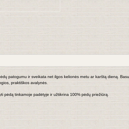
ėdų patogumu ir sveikata net ilgos kelionės metu ar karštą dieną. Basuč
ios, praktiškos avalynės.
yti pėdą tinkamoje padėtyje ir užtikrina 100% pėdų priežiūrą.