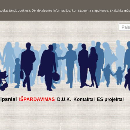
slapukai (angl. cookies). Dėl detalesnės informacijos, kuri saugoma slapukuose, skaitykite m
aipsniai
IŠPARDAVIMAS
D.U.K.
Kontaktai
ES projektai