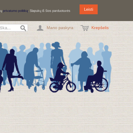
Leisti
ūsų
privatumo politiką
. Slapukų iš šios parduotuvės
Mano paskyra
Krepšelis