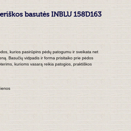
teriškos basutės INBLU 158D163
odos, kurios pasirūpins pėdų patogumu ir sveikata net
eną. Basučių vidpadis ir forma prisitaiko prie pėdos
rims, kurioms vasarą reikia patogios, praktiškos
ienos