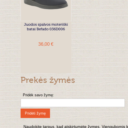
Juodos spalvos moteriški
batai Befado 036D006
36,00 €
Prekės žymės
Pridėk savo žymę:
Pridėti žymę
Naudokite tarpus, kad atskirtumėte žymes. Viengubomis kabu