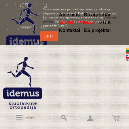
Šios internetinės parduotuvės veikimui reikalingi
slapukai (angl. cookies). Dėl detalesnės informacijos,
S
traipsniai
Apie mus
kuri saugoma slapukuose, skaitykite mūsų
privatumo
politiką
. Slapukų iš šios parduotuvės priėmimui,
IŠPARDAVIMAS
D.U.K.
spauskite "Leisti".
Kontaktai
ES projektai
Leisti
Meniu