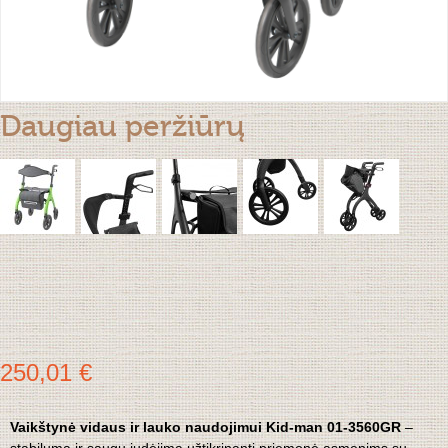
Daugiau peržiūrų
250,01 €
Vaikštynė vidaus ir lauko naudojimui Kid-man 01-3560GR
–