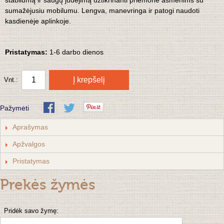
stabilumą ir saugų judėjimą užtikrinanti priemonė asmenims su
sumažėjusiu mobilumu. Lengva, manevringa ir patogi naudoti
kasdienėje aplinkoje.
Pristatymas:
1-6 darbo dienos
Į krepšelį
Vnt.:
Pažymėti
Aprašymas
Apžvalgos
Pristatymas
Prekės žymės
Pridėk savo žymę: