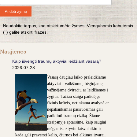
Pridėti žymę
Naudokite tarpus, kad atskirtumėte žymes. Viengubomis kabutėmis
('') galite atskirti frazes.
Naujienos
Kaip išvengti traumų aktyviai leidžiant vasarą?
2026-07-28
Vasarą daugiau laiko praleidžiame
aktyviai - vaikštome, bėgiojame,
važinėjame dviračiu ar leidžiamės į
žygius. Tačiau staiga padidėjęs
fizinis krūvis, netinkama avalynė ar
nepakankamas pasiruošimas gali
padidinti traumų riziką. Šiame
straipsnyje aptarsime, kaip saugiai
mėgautis aktyviu laisvalaikiu ir
kada gali praversti kelio, čiurnos bei alkūnės įtvarai.