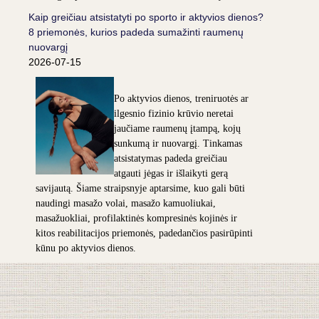
Kaip greičiau atsistatyti po sporto ir aktyvios dienos?
8 priemonės, kurios padeda sumažinti raumenų
nuovargį
2026-07-15
Po aktyvios dienos, treniruotės ar
ilgesnio fizinio krūvio neretai
jaučiame raumenų įtampą, kojų
sunkumą ir nuovargį. Tinkamas
atsistatymas padeda greičiau
atgauti jėgas ir išlaikyti gerą
savijautą. Šiame straipsnyje aptarsime, kuo gali būti
naudingi masažo volai, masažo kamuoliukai,
masažuokliai, profilaktinės kompresinės kojinės ir
kitos reabilitacijos priemonės, padedančios pasirūpinti
kūnu po aktyvios dienos.