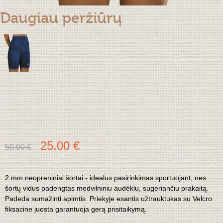
Daugiau peržiūrų
25,00 €
50,00 €
2 mm neopreniniai šortai - idealus pasirinkimas sportuojant, nes
šortų vidus padengtas medvilniniu audėklu, sugeriančiu prakaitą.
Padeda sumažinti apimtis. Priekyje esantis užtrauktukas su Velcro
fiksacine juosta garantuoja gerą prisitaikymą.