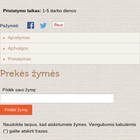
Pristatymo laikas:
1-5 darbo dienos
Pažymėti
Aprašymas
Apžvalgos
Pristatymas
Prekės žymės
Pridėk savo žymę:
Pridėti žymę
Naudokite tarpus, kad atskirtumėte žymes. Viengubomis kabutėmis
('') galite atskirti frazes.