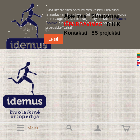
Šios internetinės parduotuvės veikimui reikalingi
slapukai (angl. cookies). Dėl detalesnės informacijos,
S
traipsniai
Apie mus
kuri saugoma slapukuose, skaitykite mūsų
privatumo
politiką
. Slapukų iš šios parduotuvės priėmimui,
IŠPARDAVIMAS
D.U.K.
spauskite "Leisti".
Kontaktai
ES projektai
Leisti
Meniu