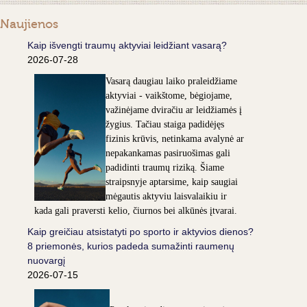
Naujienos
Kaip išvengti traumų aktyviai leidžiant vasarą?
2026-07-28
Vasarą daugiau laiko praleidžiame
aktyviai - vaikštome, bėgiojame,
važinėjame dviračiu ar leidžiamės į
žygius. Tačiau staiga padidėjęs
fizinis krūvis, netinkama avalynė ar
nepakankamas pasiruošimas gali
padidinti traumų riziką. Šiame
straipsnyje aptarsime, kaip saugiai
mėgautis aktyviu laisvalaikiu ir
kada gali praversti kelio, čiurnos bei alkūnės įtvarai.
Kaip greičiau atsistatyti po sporto ir aktyvios dienos?
8 priemonės, kurios padeda sumažinti raumenų
nuovargį
2026-07-15