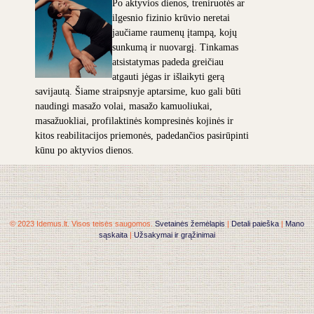
Po aktyvios dienos, treniruotės ar
ilgesnio fizinio krūvio neretai
jaučiame raumenų įtampą, kojų
sunkumą ir nuovargį. Tinkamas
atsistatymas padeda greičiau
atgauti jėgas ir išlaikyti gerą
savijautą. Šiame straipsnyje aptarsime, kuo gali būti
naudingi masažo volai, masažo kamuoliukai,
masažuokliai, profilaktinės kompresinės kojinės ir
kitos reabilitacijos priemonės, padedančios pasirūpinti
kūnu po aktyvios dienos.
© 2023 Idemus.lt. Visos teisės saugomos.
Svetainės žemėlapis
|
Detali paieška
|
Mano
sąskaita
|
Užsakymai ir grąžinimai