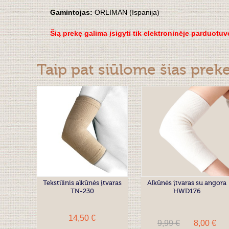
Gamintojas:
ORLIMAN (Ispanija)
Šią prekę galima įsigyti tik elektroninėje parduotuv
Taip pat siūlome šias prek
Tekstilinis alkūnės įtvaras
Alkūnės įtvaras su angora
TN-230
HWD176
14,50 €
9,99 €
8,00 €