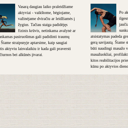
Vasarą daugiau laiko praleidžiame
Po ak
aktyviai - vaikštome, bėgiojame,
ilges
važinėjame dviračiu ar leidžiamės į
jauči
žygius. Tačiau staiga padidėjęs
sunk
fizinis krūvis, netinkama avalynė ar
atsistatymas padeda grei
nkamas pasiruošimas gali padidinti traumų
gerą savijautą. Šiame s
. Šiame straipsnyje aptarsime, kaip saugiai
būti naudingi masažo v
is aktyviu laisvalaikiu ir kada gali praversti
masažuokliai, profilakt
 čiurnos bei alkūnės įtvarai.
kitos reabilitacijos pr
kūnu po aktyvios dieno