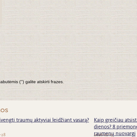
tėmis ('') galite atskirti frazes.
nos
švengti traumų aktyviai leidžiant vasarą?
Kaip greičiau atsist
dienos? 8 priemonė
raumenų nuovargį
-28
2026-07-15