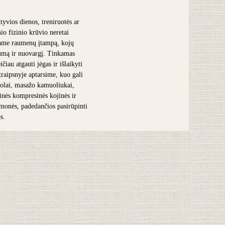
tyvios dienos, treniruotės ar
nio fizinio krūvio neretai
ame raumenų įtampą, kojų
umą ir nuovargį. Tinkamas
čiau atgauti jėgas ir išlaikyti
traipsnyje aptarsime, kuo gali
olai, masažo kamuoliukai,
inės kompresinės kojinės ir
iemonės, padedančios pasirūpinti
s.