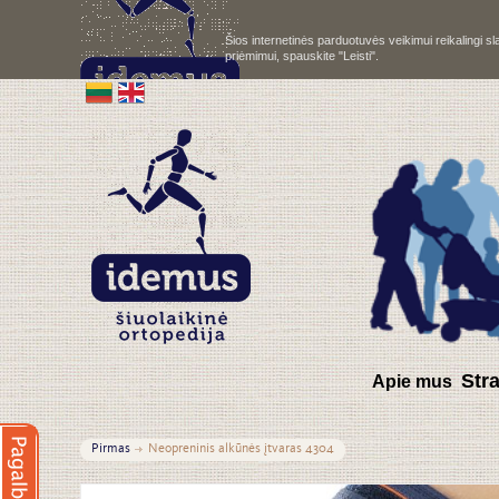
Šios internetinės parduotuvės veikimui reikalingi 
priėmimui, spauskite "Leisti".
S
tr
Apie mus
Pirmas
Neopreninis alkūnės įtvaras 4304