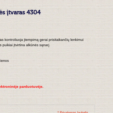
s įtvaras 4304
s kontroliuoja įtempimą gerai prisitaikančių lenkimui
 puikiai įtvirtina alkūnės sąnarį.
dienos
lektroninėje parduotuvėje.
* Privalomas laukelis