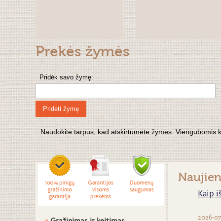
Prekės žymės
Pridėk savo žymę:
Pridėti žymę
Naudokite tarpus, kad atskirtumėte žymes. Viengubomis kabu
Naujie
Kaip i
2026-07