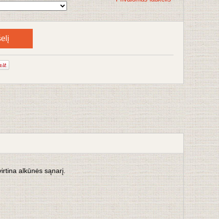
elį
irtina alkūnės sąnarį.