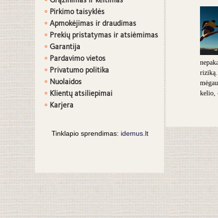
Grąžinimas ir keitimas
Pirkimo taisyklės
Apmokėjimas ir draudimas
Prekių pristatymas ir atsiėmimas
G
arantija
Pardavimo vietos
nepaka
Privatumo politika
riziką
Nuolaidos
mėgaut
Klientų atsiliepimai
kelio,
Karjera
Tinklapio sprendimas:
idemus.lt