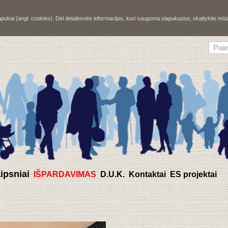
slapukai (angl. cookies). Dėl detalesnės informacijos, kuri saugoma slapukuose, skaitykite m
aipsniai
IŠPARDAVIMAS
D.U.K.
Kontaktai
ES projektai