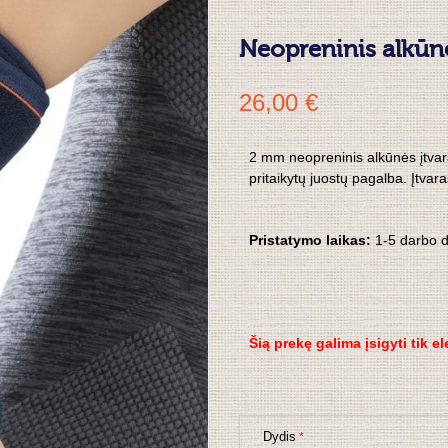
Neopreninis alkūnė
26,00 €
2 mm neopreninis alkūnės įtvara
pritaikytų juostų pagalba. Įtvaras
Pristatymo laikas:
1-5 darbo 
Šią prekę galima įsigyti tik e
Dydis