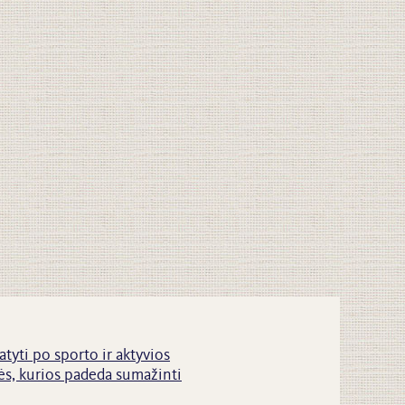
atyti po sporto ir aktyvios
s, kurios padeda sumažinti