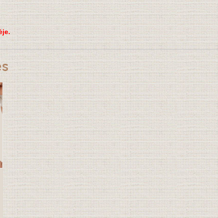
ėje.
es