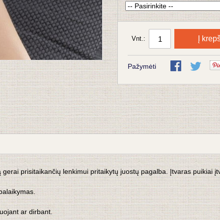
Į krepš
Vnt.:
Pažymėti
rai prisitaikančių lenkimui pritaikytų juostų pagalba. Įtvaras puikiai įtv
palaikymas.
uojant ar dirbant.