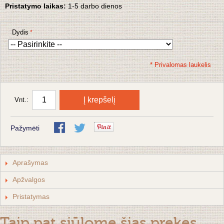
Pristatymo laikas:
1-5 darbo dienos
Dydis
* Privalomas laukelis
Į krepšelį
Vnt.:
Pažymėti
Aprašymas
Apžvalgos
Pristatymas
Taip pat siūlome šias prekes