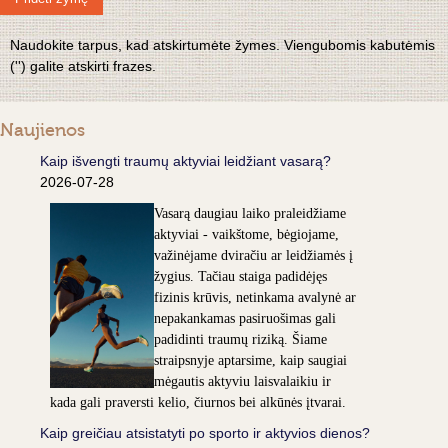
Naudokite tarpus, kad atskirtumėte žymes. Viengubomis kabutėmis
('') galite atskirti frazes.
Naujienos
Kaip išvengti traumų aktyviai leidžiant vasarą?
2026-07-28
Vasarą daugiau laiko praleidžiame
aktyviai - vaikštome, bėgiojame,
važinėjame dviračiu ar leidžiamės į
žygius. Tačiau staiga padidėjęs
fizinis krūvis, netinkama avalynė ar
nepakankamas pasiruošimas gali
padidinti traumų riziką. Šiame
straipsnyje aptarsime, kaip saugiai
mėgautis aktyviu laisvalaikiu ir
kada gali praversti kelio, čiurnos bei alkūnės įtvarai.
Kaip greičiau atsistatyti po sporto ir aktyvios dienos?