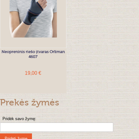
Neopreninis riešo įtvaras Orliman
4607
19,00 €
Prekės žymės
Pridėk savo žymę:
Pridėti žymę