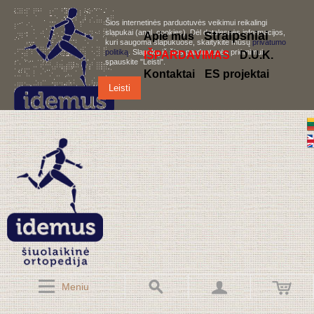
Šios internetinės parduotuvės veikimui reikalingi
slapukai (angl. cookies). Dėl detalesnės informacijos,
S
traipsniai
Apie mus
kuri saugoma slapukuose, skaitykite mūsų
privatumo
politiką
. Slapukų iš šios parduotuvės priėmimui,
IŠPARDAVIMAS
D.U.K.
spauskite "Leisti".
Kontaktai
ES projektai
Leisti
Meniu