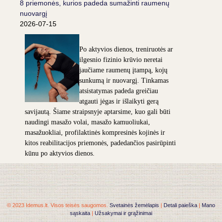
8 priemonės, kurios padeda sumažinti raumenų
nuovargį
2026-07-15
Po aktyvios dienos, treniruotės ar
ilgesnio fizinio krūvio neretai
jaučiame raumenų įtampą, kojų
sunkumą ir nuovargį. Tinkamas
atsistatymas padeda greičiau
atgauti jėgas ir išlaikyti gerą
savijautą. Šiame straipsnyje aptarsime, kuo gali būti
naudingi masažo volai, masažo kamuoliukai,
masažuokliai, profilaktinės kompresinės kojinės ir
kitos reabilitacijos priemonės, padedančios pasirūpinti
kūnu po aktyvios dienos.
© 2023 Idemus.lt. Visos teisės saugomos.
Svetainės žemėlapis
|
Detali paieška
|
Mano
sąskaita
|
Užsakymai ir grąžinimai