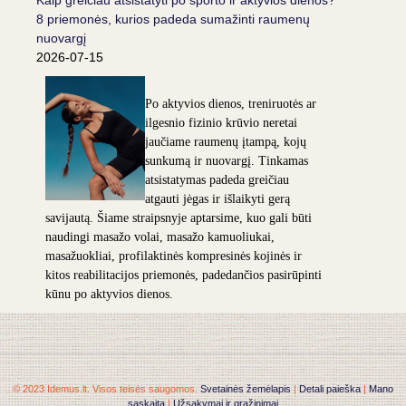
Kaip greičiau atsistatyti po sporto ir aktyvios dienos?
8 priemonės, kurios padeda sumažinti raumenų
nuovargį
2026-07-15
Po aktyvios dienos, treniruotės ar
ilgesnio fizinio krūvio neretai
jaučiame raumenų įtampą, kojų
sunkumą ir nuovargį. Tinkamas
atsistatymas padeda greičiau
atgauti jėgas ir išlaikyti gerą
savijautą. Šiame straipsnyje aptarsime, kuo gali būti
naudingi masažo volai, masažo kamuoliukai,
masažuokliai, profilaktinės kompresinės kojinės ir
kitos reabilitacijos priemonės, padedančios pasirūpinti
kūnu po aktyvios dienos.
© 2023 Idemus.lt. Visos teisės saugomos.
Svetainės žemėlapis
|
Detali paieška
|
Mano
sąskaita
|
Užsakymai ir grąžinimai