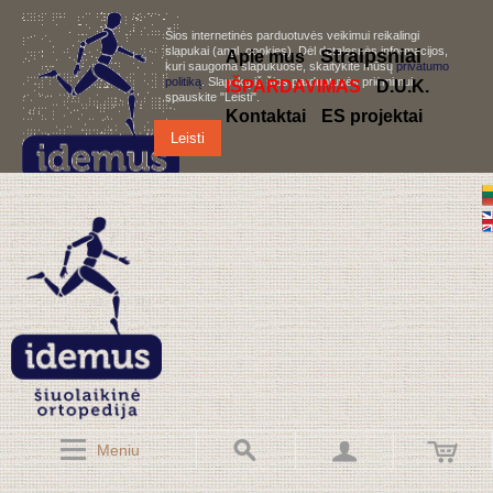
Šios internetinės parduotuvės veikimui reikalingi
slapukai (angl. cookies). Dėl detalesnės informacijos,
S
traipsniai
Apie mus
kuri saugoma slapukuose, skaitykite mūsų
privatumo
politiką
. Slapukų iš šios parduotuvės priėmimui,
IŠPARDAVIMAS
D.U.K.
spauskite "Leisti".
Kontaktai
ES projektai
Leisti
Meniu