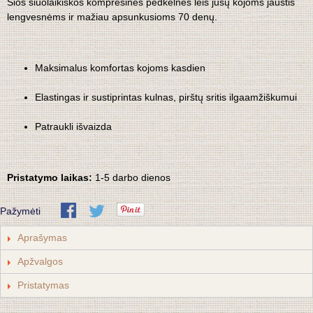
Šios šiuolaikiškos kompresinės pėdkelnės leis jūsų kojoms jaustis
lengvesnėms ir mažiau apsunkusioms 70 denų.
Maksimalus komfortas kojoms kasdien
Elastingas ir sustiprintas kulnas, pirštų sritis ilgaamžiškumui
Patraukli išvaizda
Pristatymo laikas:
1-5 darbo dienos
Pažymėti
Aprašymas
Apžvalgos
Pristatymas