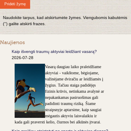
Pridėti žymę
Naudokite tarpus, kad atskirtumėte žymes. Viengubomis kabutėmis
('') galite atskirti frazes.
Naujienos
Kaip išvengti traumų aktyviai leidžiant vasarą?
2026-07-28
Vasarą daugiau laiko praleidžiame
aktyviai - vaikštome, bėgiojame,
važinėjame dviračiu ar leidžiamės į
žygius. Tačiau staiga padidėjęs
fizinis krūvis, netinkama avalynė ar
nepakankamas pasiruošimas gali
padidinti traumų riziką. Šiame
straipsnyje aptarsime, kaip saugiai
mėgautis aktyviu laisvalaikiu ir
kada gali praversti kelio, čiurnos bei alkūnės įtvarai.