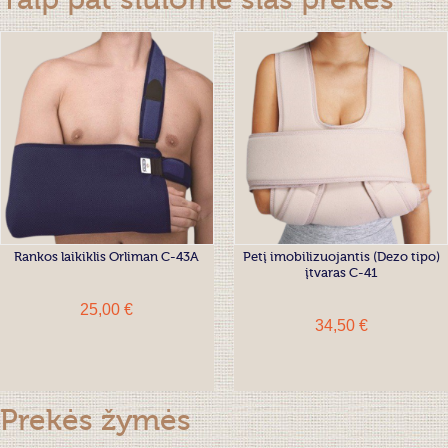
Taip pat siūlome šias prekes
Rankos laikiklis Orliman C-43A
Petį imobilizuojantis (Dezo tipo)
įtvaras C-41
25,00 €
34,50 €
Prekės žymės