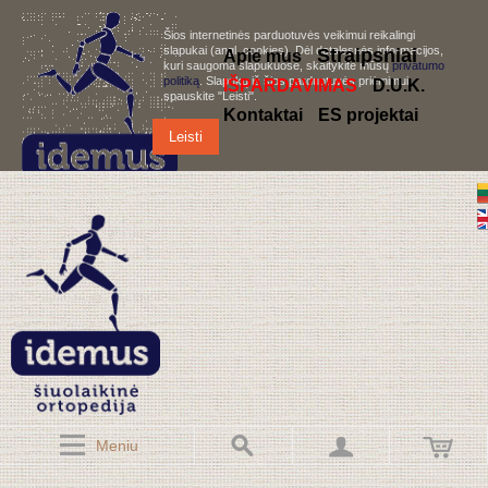
Šios internetinės parduotuvės veikimui reikalingi
slapukai (angl. cookies). Dėl detalesnės informacijos,
S
traipsniai
Apie mus
kuri saugoma slapukuose, skaitykite mūsų
privatumo
politiką
. Slapukų iš šios parduotuvės priėmimui,
IŠPARDAVIMAS
D.U.K.
spauskite "Leisti".
Kontaktai
ES projektai
Leisti
Meniu