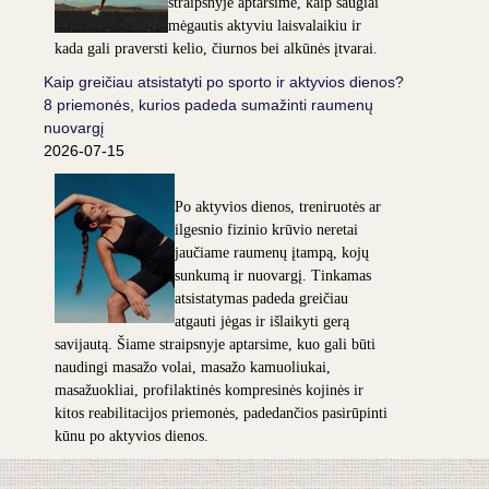
straipsnyje aptarsime, kaip saugiai
mėgautis aktyviu laisvalaikiu ir
kada gali praversti kelio, čiurnos bei alkūnės įtvarai.
Kaip greičiau atsistatyti po sporto ir aktyvios dienos?
8 priemonės, kurios padeda sumažinti raumenų
nuovargį
2026-07-15
Po aktyvios dienos, treniruotės ar
ilgesnio fizinio krūvio neretai
jaučiame raumenų įtampą, kojų
sunkumą ir nuovargį. Tinkamas
atsistatymas padeda greičiau
atgauti jėgas ir išlaikyti gerą
savijautą. Šiame straipsnyje aptarsime, kuo gali būti
naudingi masažo volai, masažo kamuoliukai,
masažuokliai, profilaktinės kompresinės kojinės ir
kitos reabilitacijos priemonės, padedančios pasirūpinti
kūnu po aktyvios dienos.