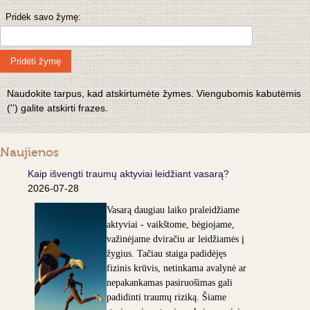
Pridėk savo žymę:
Pridėti žymę
Naudokite tarpus, kad atskirtumėte žymes. Viengubomis kabutėmis
('') galite atskirti frazes.
Naujienos
Kaip išvengti traumų aktyviai leidžiant vasarą?
2026-07-28
Vasarą daugiau laiko praleidžiame
aktyviai - vaikštome, bėgiojame,
važinėjame dviračiu ar leidžiamės į
žygius. Tačiau staiga padidėjęs
fizinis krūvis, netinkama avalynė ar
nepakankamas pasiruošimas gali
padidinti traumų riziką. Šiame