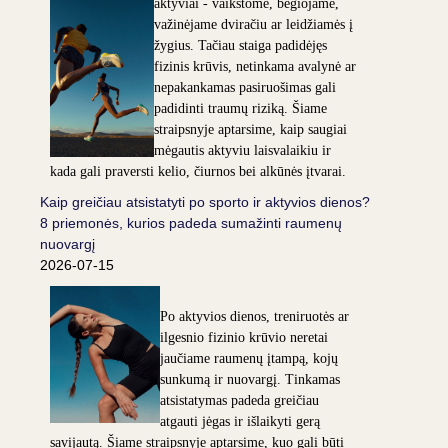
aktyviai - vaikštome, bėgiojame,
važinėjame dviračiu ar leidžiamės į
žygius. Tačiau staiga padidėjęs
fizinis krūvis, netinkama avalynė ar
nepakankamas pasiruošimas gali
padidinti traumų riziką. Šiame
straipsnyje aptarsime, kaip saugiai
mėgautis aktyviu laisvalaikiu ir
kada gali praversti kelio, čiurnos bei alkūnės įtvarai.
Kaip greičiau atsistatyti po sporto ir aktyvios dienos?
8 priemonės, kurios padeda sumažinti raumenų
nuovargį
2026-07-15
Po aktyvios dienos, treniruotės ar
ilgesnio fizinio krūvio neretai
jaučiame raumenų įtampą, kojų
sunkumą ir nuovargį. Tinkamas
atsistatymas padeda greičiau
atgauti jėgas ir išlaikyti gerą
savijautą. Šiame straipsnyje aptarsime, kuo gali būti