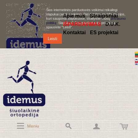
Šios internetinės parduotuvės veikimui reikalingi
slapukai (angl. cookies). Dėl detalesnės informacijos,
S
traipsniai
Apie mus
kuri saugoma slapukuose, skaitykite mūsų
privatumo
politiką
. Slapukų iš šios parduotuvės priėmimui,
IŠPARDAVIMAS
D.U.K.
spauskite "Leisti".
Kontaktai
ES projektai
Leisti
Meniu