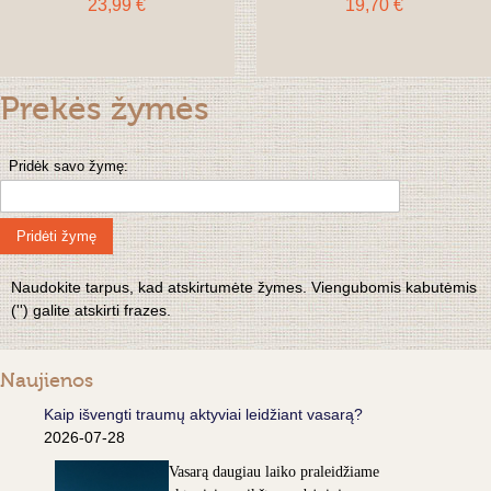
23,99 €
19,70 €
Prekės žymės
Pridėk savo žymę:
Pridėti žymę
Naudokite tarpus, kad atskirtumėte žymes. Viengubomis kabutėmis
('') galite atskirti frazes.
Naujienos
Kaip išvengti traumų aktyviai leidžiant vasarą?
2026-07-28
Vasarą daugiau laiko praleidžiame