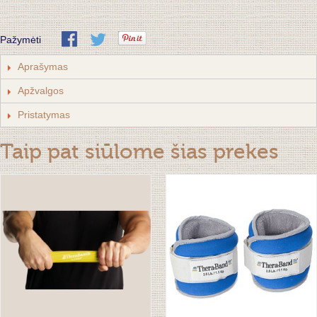
Pažymėti
Aprašymas
Apžvalgos
Pristatymas
Taip pat siūlome šias prekes