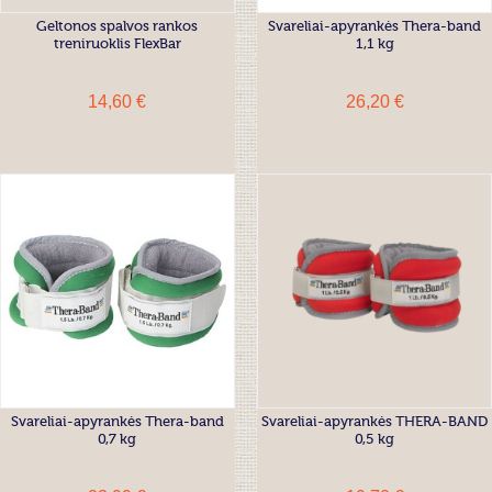
Geltonos spalvos rankos
Svareliai-apyrankės Thera-band
treniruoklis FlexBar
1,1 kg
14,60 €
26,20 €
Svareliai-apyrankės Thera-band
Svareliai-apyrankės THERA-BAND
0,7 kg
0,5 kg