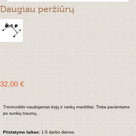
Daugiau peržiūrų
32,00 €
Treniruoklis naudojamas kojų ir rankų mankštai. T
inka
pacientams
po
sunkių
traumų.
Pristatymo laikas:
1
-5 darbo dienos