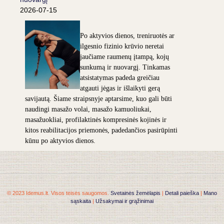
2026-07-15
Po aktyvios dienos, treniruotės ar
ilgesnio fizinio krūvio neretai
jaučiame raumenų įtampą, kojų
sunkumą ir nuovargį. Tinkamas
atsistatymas padeda greičiau
atgauti jėgas ir išlaikyti gerą
savijautą. Šiame straipsnyje aptarsime, kuo gali būti
naudingi masažo volai, masažo kamuoliukai,
masažuokliai, profilaktinės kompresinės kojinės ir
kitos reabilitacijos priemonės, padedančios pasirūpinti
kūnu po aktyvios dienos.
© 2023 Idemus.lt. Visos teisės saugomos.
Svetainės žemėlapis
|
Detali paieška
|
Mano
sąskaita
|
Užsakymai ir grąžinimai