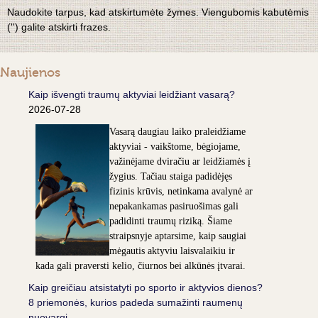
Naudokite tarpus, kad atskirtumėte žymes. Viengubomis kabutėmis
('') galite atskirti frazes.
Naujienos
Kaip išvengti traumų aktyviai leidžiant vasarą?
2026-07-28
Vasarą daugiau laiko praleidžiame
aktyviai - vaikštome, bėgiojame,
važinėjame dviračiu ar leidžiamės į
žygius. Tačiau staiga padidėjęs
fizinis krūvis, netinkama avalynė ar
nepakankamas pasiruošimas gali
padidinti traumų riziką. Šiame
straipsnyje aptarsime, kaip saugiai
mėgautis aktyviu laisvalaikiu ir
kada gali praversti kelio, čiurnos bei alkūnės įtvarai.
Kaip greičiau atsistatyti po sporto ir aktyvios dienos?
8 priemonės, kurios padeda sumažinti raumenų
nuovargį