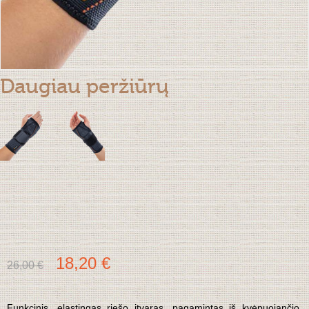
Daugiau peržiūrų
18,20 €
26,00 €
Funkcinis, elastingas riešo įtvaras, pagamintas iš kvėpuojančio,