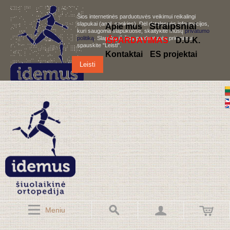
Šios internetinės parduotuvės veikimui reikalingi
slapukai (angl. cookies). Dėl detalesnės informacijos,
S
traipsniai
Apie mus
kuri saugoma slapukuose, skaitykite mūsų
privatumo
politiką
. Slapukų iš šios parduotuvės priėmimui,
IŠPARDAVIMAS
D.U.K.
spauskite "Leisti".
Kontaktai
ES projektai
Leisti
Meniu