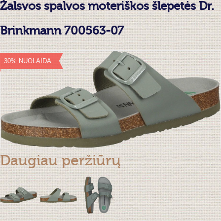
Žalsvos spalvos moteriškos šlepetės Dr.
Brinkmann 700563-07
30% NUOLAIDA
Daugiau peržiūrų