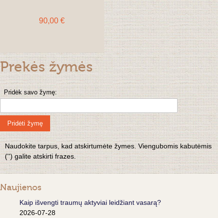
90,00 €
Prekės žymės
Pridėk savo žymę:
Pridėti žymę
Naudokite tarpus, kad atskirtumėte žymes. Viengubomis kabutėmis
('') galite atskirti frazes.
Naujienos
Kaip išvengti traumų aktyviai leidžiant vasarą?
2026-07-28