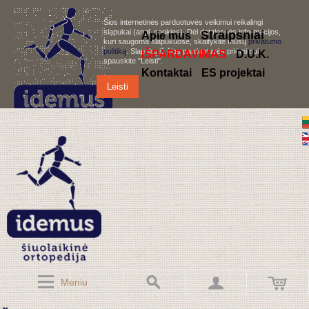
Šios internetinės parduotuvės veikimui reikalingi
slapukai (angl. cookies). Dėl detalesnės informacijos,
S
traipsniai
Apie mus
kuri saugoma slapukuose, skaitykite mūsų
privatumo
politiką
. Slapukų iš šios parduotuvės priėmimui,
IŠPARDAVIMAS
D.U.K.
spauskite "Leisti".
Kontaktai
ES projektai
Leisti
Meniu