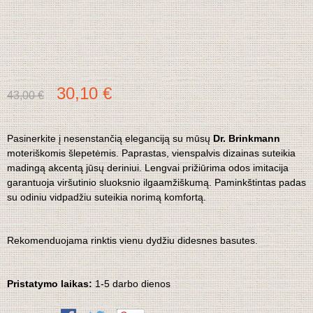
30,10 €
43,00 €
Pasinerkite į nesenstančią eleganciją su mūsų
Dr.
Brinkmann
moteriškomis šlepetėmis.
Paprastas, vienspalvis dizainas suteikia
madingą akcentą jūsų deriniui.
Lengvai prižiūrima odos imitacija
garantuoja viršutinio sluoksnio ilgaamžiškumą.
P
aminkštintas padas
su odiniu vidpadžiu suteikia norimą komfortą.
Rekomenduojama rinktis vienu dydžiu didesnes basutes.
Pristatymo laikas:
1-5 darbo dienos