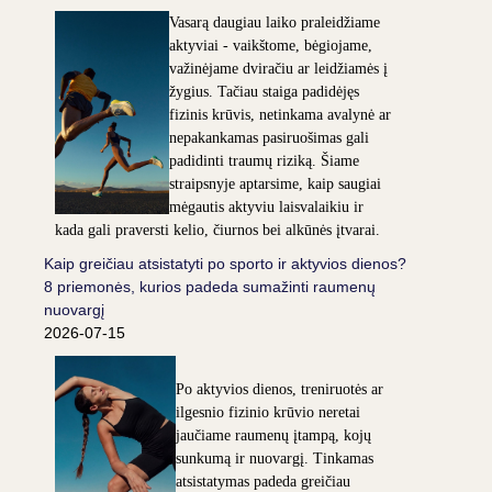
Vasarą daugiau laiko praleidžiame
aktyviai - vaikštome, bėgiojame,
važinėjame dviračiu ar leidžiamės į
žygius. Tačiau staiga padidėjęs
fizinis krūvis, netinkama avalynė ar
nepakankamas pasiruošimas gali
padidinti traumų riziką. Šiame
straipsnyje aptarsime, kaip saugiai
mėgautis aktyviu laisvalaikiu ir
kada gali praversti kelio, čiurnos bei alkūnės įtvarai.
Kaip greičiau atsistatyti po sporto ir aktyvios dienos?
8 priemonės, kurios padeda sumažinti raumenų
nuovargį
2026-07-15
Po aktyvios dienos, treniruotės ar
ilgesnio fizinio krūvio neretai
jaučiame raumenų įtampą, kojų
sunkumą ir nuovargį. Tinkamas
atsistatymas padeda greičiau