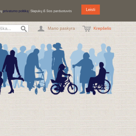
Leisti
ūsų
privatumo politiką
. Slapukų iš šios parduotuvės
Mano paskyra
Krepšelis