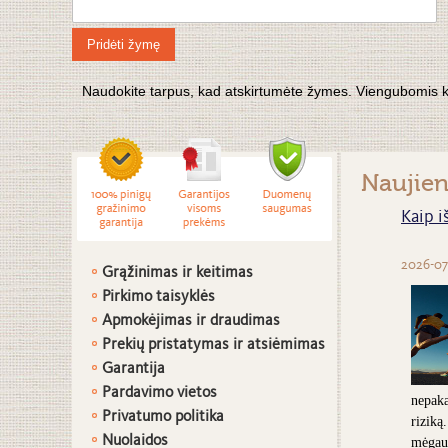
Pridėti žymę
Naudokite tarpus, kad atskirtumėte žymes. Viengubomis kabu
Naujie
Kaip i
2026-07
Grąžinimas ir keitimas
Pirkimo taisyklės
Apmokėjimas ir draudimas
Prekių pristatymas ir atsiėmimas
G
arantija
Pardavimo vietos
nepaka
Privatumo politika
riziką
Nuolaidos
mėgaut