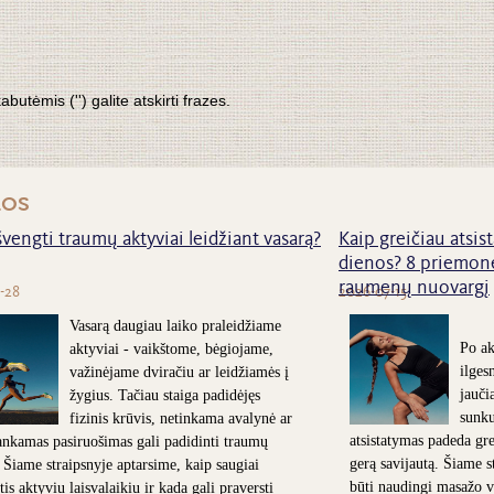
tėmis ('') galite atskirti frazes.
nos
švengti traumų aktyviai leidžiant vasarą?
Kaip greičiau atsist
dienos? 8 priemonė
raumenų nuovargį
-28
2026-07-15
Vasarą daugiau laiko praleidžiame
Po ak
aktyviai - vaikštome, bėgiojame,
ilges
važinėjame dviračiu ar leidžiamės į
jauči
žygius. Tačiau staiga padidėjęs
sunk
fizinis krūvis, netinkama avalynė ar
atsistatymas padeda grei
nkamas pasiruošimas gali padidinti traumų
gerą savijautą. Šiame s
. Šiame straipsnyje aptarsime, kaip saugiai
būti naudingi masažo v
is aktyviu laisvalaikiu ir kada gali praversti