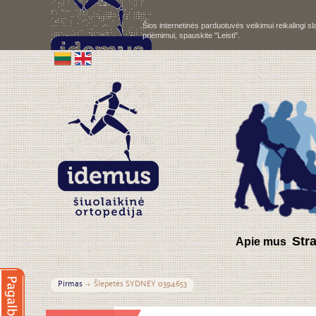
Šios internetinės parduotuvės veikimui reikalingi 
priėmimui, spauskite "Leisti".
S
tr
Apie mus
Pirmas
Šlepetės SYDNEY 0394653