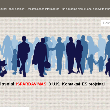
slapukai (angl. cookies). Dėl detalesnės informacijos, kuri saugoma slapukuose, skaitykite m
aipsniai
IŠPARDAVIMAS
D.U.K.
Kontaktai
ES projektai