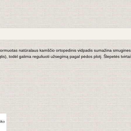
išformuotas natūralaus kamščio ortopedinis vidpadis sumažina smugines
gtis), todėl galima
reguliuoti užsegimą pagal pėdos plotį. Šlepetės tvirtai 