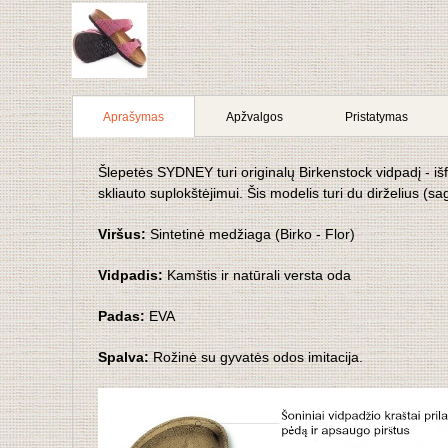
Aprašymas
Apžvalgos
Pristatymas
Šlepetės SYDNEY turi originalų Birkenstock vidpadį - 
skliauto suplokštėjimui. Šis modelis turi du dirželius (sa
Viršus:
Sintetinė medžiaga (Birko - Flor)
Vidpadis:
Kamštis ir natūrali versta oda
Padas:
EVA
Spalva:
Rožinė su gyvatės odos imitacija.