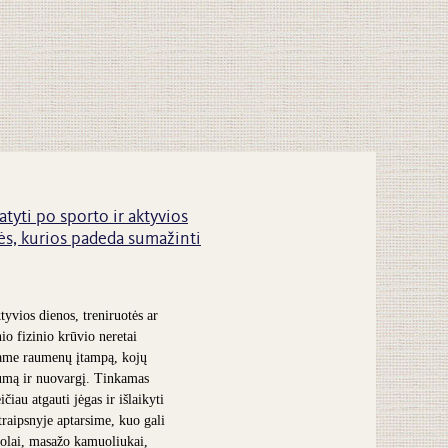
atyti po sporto ir aktyvios
s, kurios padeda sumažinti
tyvios dienos, treniruotės ar
nio fizinio krūvio neretai
ame raumenų įtampą, kojų
umą ir nuovargį. Tinkamas
čiau atgauti jėgas ir išlaikyti
traipsnyje aptarsime, kuo gali
olai, masažo kamuoliukai,