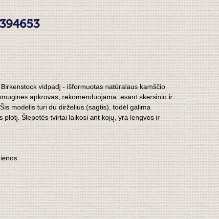
0394653
 Birkenstock vidpadį - išformuotas natūralaus kamščio
 smugines apkrovas, rekomenduojama esant skersinio ir
 Šis modelis turi du dirželius (sagtis), todėl galima
lotį. Šlepetės tvirtai laikosi ant kojų, yra lengvos ir
dienos