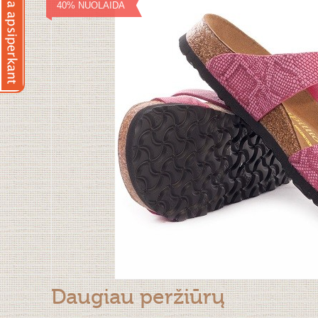
40% NUOLAIDA
Daugiau peržiūrų