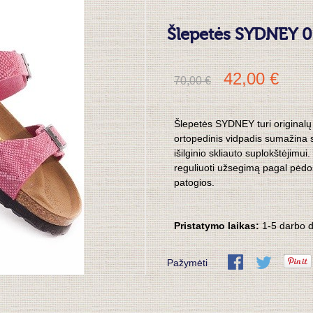
Šlepetės SYDNEY 
42,00 €
70,00 €
Šlepetės SYDNEY turi originalų
ortopedinis vidpadis sumažina
išilginio skliauto suplokštėjimui.
reguliuoti užsegimą pagal pėdos p
patogios.
Pristatymo laikas:
1-5 darbo 
Pažymėti