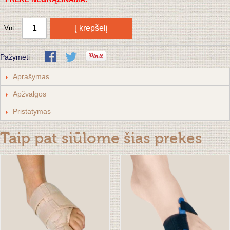
Į krepšelį
Vnt.:
Pažymėti
Aprašymas
Apžvalgos
Pristatymas
Taip pat siūlome šias prekes