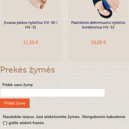
Įtvaras pėdos nykščiui HV-30 /
Plastikinis deformuoto nykščio
HV-31
korektorius HV-33
11,50 €
18,00 €
Prekės žymės
Pridėk savo žymę:
Pridėti žymę
Naudokite tarpus, kad atskirtumėte žymes. Viengubomis kabutėmis
('') galite atskirti frazes.