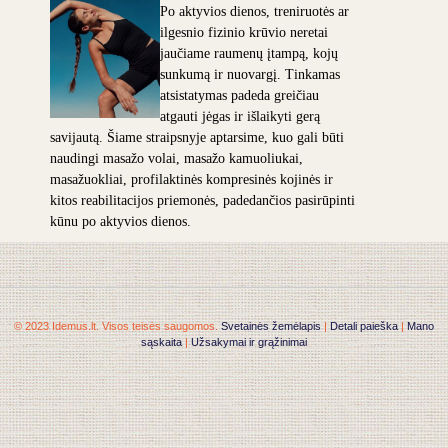
Po aktyvios dienos, treniruotės ar
ilgesnio fizinio krūvio neretai
jaučiame raumenų įtampą, kojų
sunkumą ir nuovargį. Tinkamas
atsistatymas padeda greičiau
atgauti jėgas ir išlaikyti gerą
savijautą. Šiame straipsnyje aptarsime, kuo gali būti
naudingi masažo volai, masažo kamuoliukai,
masažuokliai, profilaktinės kompresinės kojinės ir
kitos reabilitacijos priemonės, padedančios pasirūpinti
kūnu po aktyvios dienos.
© 2023 Idemus.lt. Visos teisės saugomos.
Svetainės žemėlapis
|
Detali paieška
|
Mano
sąskaita
|
Užsakymai ir grąžinimai