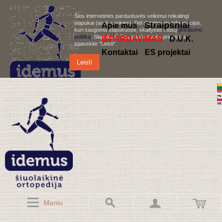
Šios internetinės parduotuvės veikimui reikalingi
slapukai (angl. cookies). Dėl detalesnės informacijos,
S
traipsniai
Apie mus
kuri saugoma slapukuose, skaitykite mūsų
privatumo
politiką
. Slapukų iš šios parduotuvės priėmimui,
IŠPARDAVIMAS
D.U.K.
spauskite "Leisti".
Kontaktai
ES projektai
Leisti
Meniu