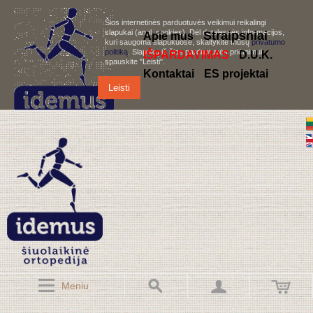
Šios internetinės parduotuvės veikimui reikalingi
slapukai (angl. cookies). Dėl detalesnės informacijos,
S
traipsniai
Apie mus
kuri saugoma slapukuose, skaitykite mūsų
privatumo
politiką
. Slapukų iš šios parduotuvės priėmimui,
IŠPARDAVIMAS
D.U.K.
spauskite "Leisti".
Kontaktai
ES projektai
Leisti
Meniu