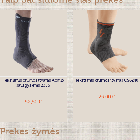
Taip pat siūlome šias prekes
Tekstilinis čiurnos įtvaras Achilo
Tekstilinis čiurnos įtvaras OS6240
sausgyslėms 2355
26,00 €
52,50 €
Prekės žymės