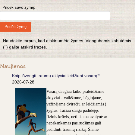
Pridėk savo žymę:
Pridėti žymę
Naudokite tarpus, kad atskirtumėte žymes. Viengubomis kabutėmis
('') galite atskirti frazes.
Naujienos
Kaip išvengti traumų aktyviai leidžiant vasarą?
2026-07-28
Vasarą daugiau laiko praleidžiame
aktyviai - vaikštome, bėgiojame,
važinėjame dviračiu ar leidžiamės į
žygius. Tačiau staiga padidėjęs
fizinis krūvis, netinkama avalynė ar
nepakankamas pasiruošimas gali
padidinti traumų riziką. Šiame