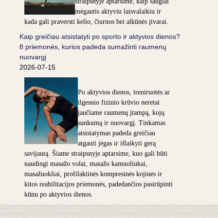
straipsnyje aptarsime, kaip saugiai
mėgautis aktyviu laisvalaikiu ir
kada gali praversti kelio, čiurnos bei alkūnės įtvarai.
Kaip greičiau atsistatyti po sporto ir aktyvios dienos?
8 priemonės, kurios padeda sumažinti raumenų
nuovargį
2026-07-15
Po aktyvios dienos, treniruotės ar
ilgesnio fizinio krūvio neretai
jaučiame raumenų įtampą, kojų
sunkumą ir nuovargį. Tinkamas
atsistatymas padeda greičiau
atgauti jėgas ir išlaikyti gerą
savijautą. Šiame straipsnyje aptarsime, kuo gali būti
naudingi masažo volai, masažo kamuoliukai,
masažuokliai, profilaktinės kompresinės kojinės ir
kitos reabilitacijos priemonės, padedančios pasirūpinti
kūnu po aktyvios dienos.