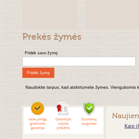
Prekės žymės
Pridėk savo žymę:
Pridėti žymę
Naudokite tarpus, kad atskirtumėte žymes. Viengubomis kabu
Naujie
Kaip i