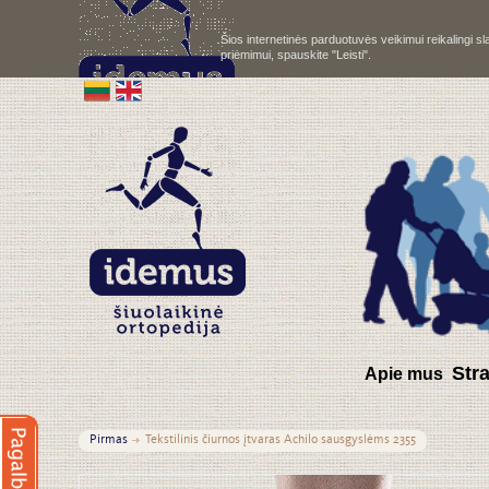
Šios internetinės parduotuvės veikimui reikalingi 
priėmimui, spauskite "Leisti".
S
tr
Apie mus
Pirmas
Tekstilinis čiurnos įtvaras Achilo sausgyslėms 2355