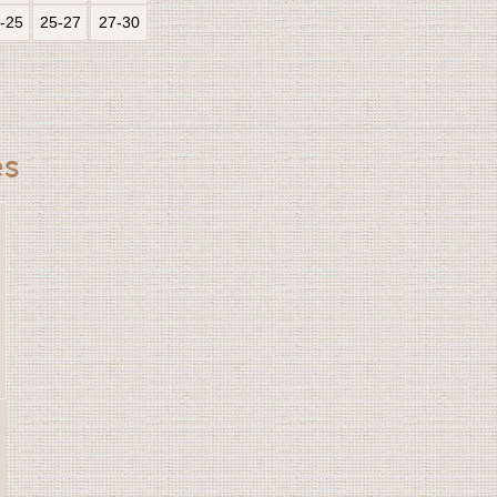
-25
25-27
27-30
es