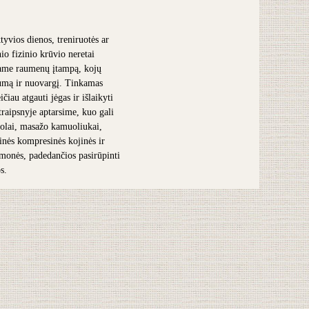
tyvios dienos, treniruotės ar
nio fizinio krūvio neretai
ame raumenų įtampą, kojų
umą ir nuovargį. Tinkamas
čiau atgauti jėgas ir išlaikyti
traipsnyje aptarsime, kuo gali
olai, masažo kamuoliukai,
inės kompresinės kojinės ir
iemonės, padedančios pasirūpinti
s.