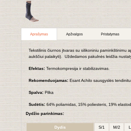
Aprašymas
Apžvalgos
Pristatymas
Tekstilinis čiurnos įtvaras su silikoniniu paminkštinimu
aukščiui palaikyti). Uždedamos pakulnės leidžia nustatyt
Efektas:
Termokompresija ir stabilizavimas.
Rekomenduojamas:
Esant Achilo sausgyslės tendinitu
Spalva:
Pilka
Sudėtis:
64% poliamidas, 15% poliesteris, 19% elasto
Dydžio parinkimas:
Dydis
S/1
M/2
L