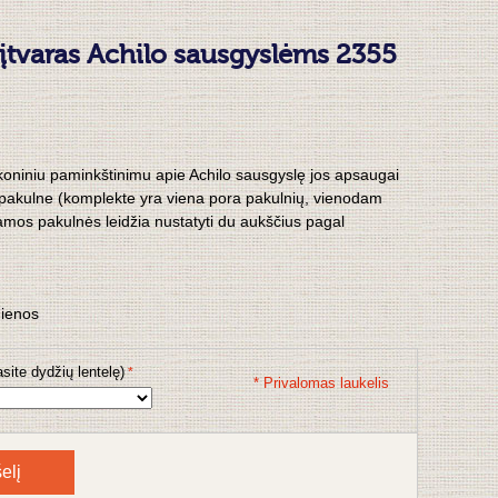
s įtvaras Achilo sausgyslėms 2355
ilikoniniu paminkštinimu apie Achilo sausgyslę jos apsaugai
a pakulne (komplekte yra viena pora pakulnių, vienodam
amos pakulnės leidžia nustatyti du aukščius pagal
dienos
site dydžių lentelę)
* Privalomas laukelis
elį