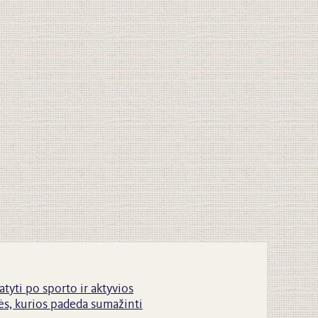
atyti po sporto ir aktyvios
s, kurios padeda sumažinti