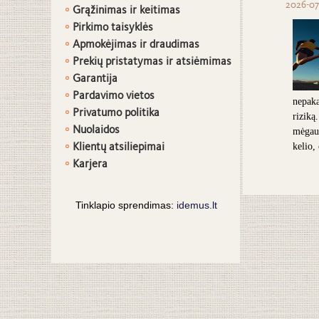
2026-07
Grąžinimas ir keitimas
Pirkimo taisyklės
Apmokėjimas ir draudimas
Prekių pristatymas ir atsiėmimas
G
arantija
Pardavimo vietos
nepaka
Privatumo politika
riziką
Nuolaidos
mėgaut
Klientų atsiliepimai
kelio,
Karjera
Tinklapio sprendimas:
idemus.lt