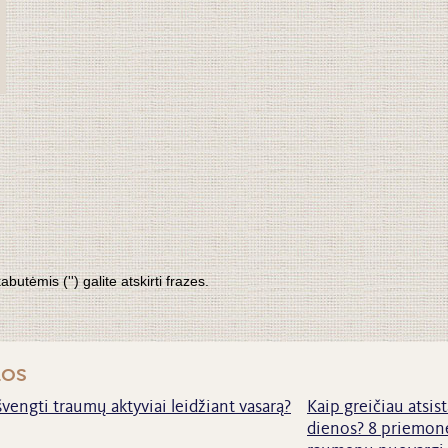
tėmis ('') galite atskirti frazes.
nos
švengti traumų aktyviai leidžiant vasarą?
Kaip greičiau atsist
dienos? 8 priemonė