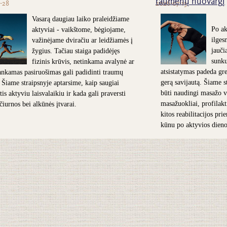
raumenų nuovargį
-28
2026-07-15
Vasarą daugiau laiko praleidžiame
Po ak
aktyviai - vaikštome, bėgiojame,
ilges
važinėjame dviračiu ar leidžiamės į
jauči
žygius. Tačiau staiga padidėjęs
sunk
fizinis krūvis, netinkama avalynė ar
atsistatymas padeda grei
nkamas pasiruošimas gali padidinti traumų
gerą savijautą. Šiame s
. Šiame straipsnyje aptarsime, kaip saugiai
būti naudingi masažo v
is aktyviu laisvalaikiu ir kada gali praversti
masažuokliai, profilakt
 čiurnos bei alkūnės įtvarai.
kitos reabilitacijos pr
kūnu po aktyvios dieno