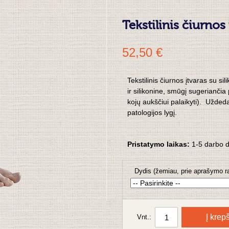
Tekstilinis čiurno
52,50 €
Tekstilinis čiurnos įtvaras su s
ir silikonine, smūgį sugerianči
kojų aukščiui palaikyti). Užded
patologijos lygį.
Pristatymo laikas:
1-5 darbo 
Dydis (žemiau, prie aprašymo ra
Į krepš
Vnt.: