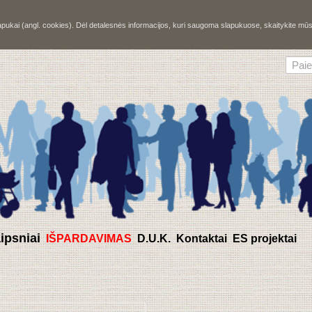
slapukai (angl. cookies). Dėl detalesnės informacijos, kuri saugoma slapukuose, skaitykite m
aipsniai
IŠPARDAVIMAS
D.U.K.
Kontaktai
ES projektai