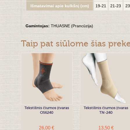
Išmatavimai apie kulkšnį (cm)
19-21
21-23
23
Gamintojas:
THUASNE (Prancūzija)
Taip pat siūlome šias prek
Tekstilinis čiurnos įtvaras
Tekstilinis čiurnos įtvaras
OS6240
TN-240
26,00 €
13,50 €