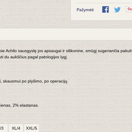
Pažymėti
 apie Achilo sausgyslę jos apsaugai ir silikonine, smūgį sugeriančia pa
i du aukščius pagal patologijos lygį.
i, skausmui po plyšimo, po operacijų.
dienas, 2% elastanas.
/3
XL/4
XXL/5