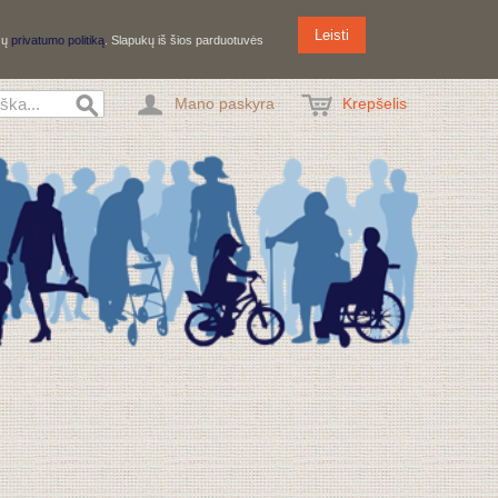
Leisti
ūsų
privatumo politiką
. Slapukų iš šios parduotuvės
Mano paskyra
Krepšelis