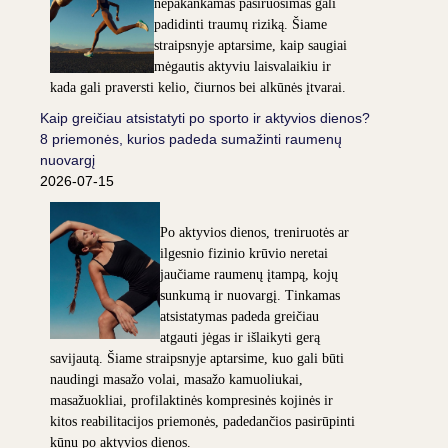
nepakankamas pasiruošimas gali
padidinti traumų riziką. Šiame
straipsnyje aptarsime, kaip saugiai
mėgautis aktyviu laisvalaikiu ir
kada gali praversti kelio, čiurnos bei alkūnės įtvarai.
Kaip greičiau atsistatyti po sporto ir aktyvios dienos?
8 priemonės, kurios padeda sumažinti raumenų
nuovargį
2026-07-15
Po aktyvios dienos, treniruotės ar
ilgesnio fizinio krūvio neretai
jaučiame raumenų įtampą, kojų
sunkumą ir nuovargį. Tinkamas
atsistatymas padeda greičiau
atgauti jėgas ir išlaikyti gerą
savijautą. Šiame straipsnyje aptarsime, kuo gali būti
naudingi masažo volai, masažo kamuoliukai,
masažuokliai, profilaktinės kompresinės kojinės ir
kitos reabilitacijos priemonės, padedančios pasirūpinti
kūnu po aktyvios dienos.