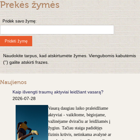
Prekės žymės
Pridėk savo žymę:
Pridėti žymę
Naudokite tarpus, kad atskirtumėte žymes. Viengubomis kabutėmis
('') galite atskirti frazes.
Naujienos
Kaip išvengti traumų aktyviai leidžiant vasarą?
2026-07-28
Vasarą daugiau laiko praleidžiame
aktyviai - vaikštome, bėgiojame,
važinėjame dviračiu ar leidžiamės į
žygius. Tačiau staiga padidėjęs
fizinis krūvis, netinkama avalynė ar