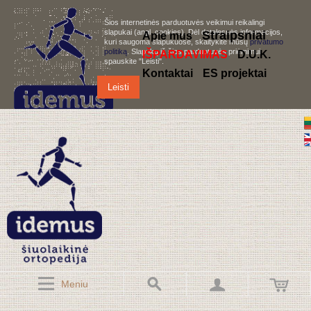
Šios internetinės parduotuvės veikimui reikalingi
slapukai (angl. cookies). Dėl detalesnės informacijos,
S
traipsniai
Apie mus
kuri saugoma slapukuose, skaitykite mūsų
privatumo
politiką
. Slapukų iš šios parduotuvės priėmimui,
IŠPARDAVIMAS
D.U.K.
spauskite "Leisti".
Kontaktai
ES projektai
Leisti
Meniu