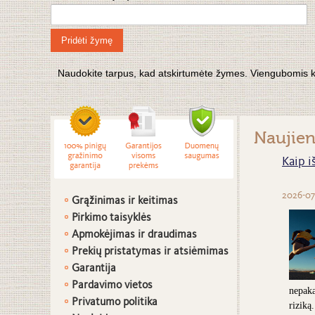
Pridėti žymę
Naudokite tarpus, kad atskirtumėte žymes. Viengubomis kabu
Naujie
Kaip i
2026-07
Grąžinimas ir keitimas
Pirkimo taisyklės
Apmokėjimas ir draudimas
Prekių pristatymas ir atsiėmimas
G
arantija
Pardavimo vietos
nepaka
Privatumo politika
riziką