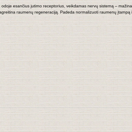
uoja odoje esančius jutimo receptorius, veikdamas nervų sistemą – maži
eitina raumenų regeneraciją. Padeda normalizuoti raumenų įtampą ir k