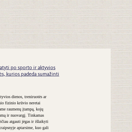
atyti po sporto ir aktyvios
s, kurios padeda sumažinti
tyvios dienos, treniruotės ar
nio fizinio krūvio neretai
ame raumenų įtampą, kojų
umą ir nuovargį. Tinkamas
čiau atgauti jėgas ir išlaikyti
traipsnyje aptarsime, kuo gali