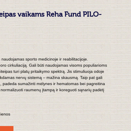
teipas vaikams Reha Fund PILO-
 naudojamas sporto medicinoje ir reabilitacijoje.
ro cirkuliaciją.
Gali būti naudojamas visoms populiarioms
iteipas turi platų pritaikymo spektrą. Jis stimuliuoja odoje
eikdamas nervų sistemą – mažina skausmą. Taip pat gali
 padeda sumažinti mėlynes ir hematomas bei pagreitina
ormalizuoti raumenų įtampą ir koreguoti sąnarių padėtį
dienos