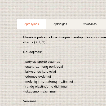
Aprašymas
Apžvalgos
Pristatymas
Plonas ir patvarus kinezioteipas naudojamas sporto medic
rūšims (X, I, Y).
Naudojimas:
- patyrus sporto traumas
- esant raumenų perkrovai
- laikysenos korekcijai
- edemos gydymui
- mėlynių ir hematomų mažinimui
- randų elastingumo didinimui
- skausmo malšinimui
Veikimas: