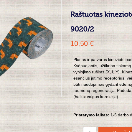
Raštuotas kinezio
9020/2
10,50 €
Plonas ir patvarus kinezioteipas
Kvėpuojantis, užtikrina tinkamą o
vyniojimo rūšims (X, I, Y).
Kinez
esančius jutimo receptorius, v
būti naudojamas gydant edemą,
raumenų regeneraciją. Padeda n
(hallux valgus korekcija).
Pristatymo laikas:
1
-5 darbo 