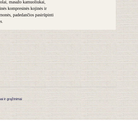
olai, masažo kamuoliukai,
inės kompresinės kojinės ir
iemonės, padedančios pasirūpinti
s.
 ir grąžinimai