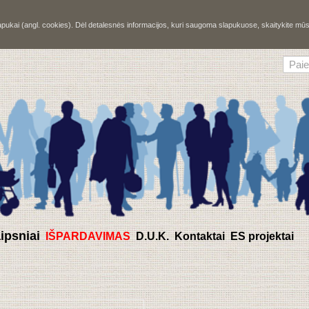
slapukai (angl. cookies). Dėl detalesnės informacijos, kuri saugoma slapukuose, skaitykite m
aipsniai
IŠPARDAVIMAS
D.U.K.
Kontaktai
ES projektai