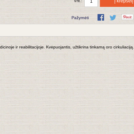
Į krepšelį
Vnt.:
Pažymėti
inoje ir reabilitacijoje.
Kvėpuojantis, užtikrina tinkamą oro cirkuliaciją.