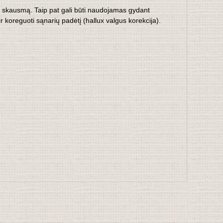
na skausmą. Taip pat gali būti naudojamas gydant
oreguoti sąnarių padėtį (hallux valgus korekcija).