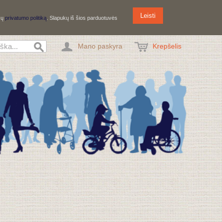
Leisti
ūsų
privatumo politiką
. Slapukų iš šios parduotuvės
Mano paskyra
Krepšelis