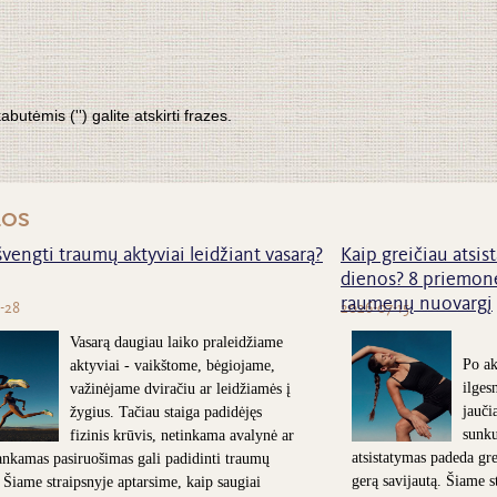
tėmis ('') galite atskirti frazes.
nos
švengti traumų aktyviai leidžiant vasarą?
Kaip greičiau atsist
dienos? 8 priemonė
raumenų nuovargį
-28
2026-07-15
Vasarą daugiau laiko praleidžiame
Po ak
aktyviai - vaikštome, bėgiojame,
ilges
važinėjame dviračiu ar leidžiamės į
jauči
žygius. Tačiau staiga padidėjęs
sunk
fizinis krūvis, netinkama avalynė ar
atsistatymas padeda grei
nkamas pasiruošimas gali padidinti traumų
gerą savijautą. Šiame s
. Šiame straipsnyje aptarsime, kaip saugiai