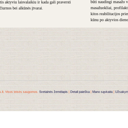
būti naudingi masažo v
is aktyviu laisvalaikiu ir kada gali praversti
masažuokliai, profilakt
 čiurnos bei alkūnės įtvarai.
kitos reabilitacijos pr
kūnu po aktyvios dieno
.lt. Visos teisės saugomos.
Svetainės žemėlapis
|
Detali paieška
|
Mano sąskaita
|
Užsakymai