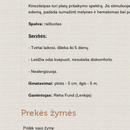
Kineziteipas turi platų pritaikymo spektrą. Jis stimuli
edemą, padeda sumažinti mėlynes ir hematomas bei pagr
Spalva:
raštuotas
Savybės:
- Tvirtai laikosi, išlieka iki 5 dienų.
- Leidžia odai kvėpuoti, nesukelia diskomforto.
- Nealergizuoja.
Išmatavimai:
plotis - 5 cm, ilgis - 5 m.
Gamintojas:
Reha Fund (Lenkija)
Prekės žymės
Pridėk savo žymę: