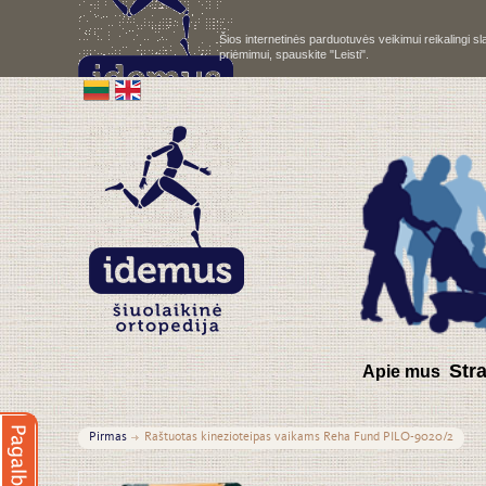
Šios internetinės parduotuvės veikimui reikalingi 
priėmimui, spauskite "Leisti".
S
tr
Apie mus
Pirmas
Raštuotas kinezioteipas vaikams Reha Fund PILO-9020/2