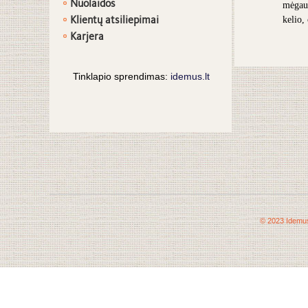
Nuolaidos
mėgaut
Klientų atsiliepimai
kelio,
Karjera
Tinklapio sprendimas:
idemus.lt
© 2023 Idemus