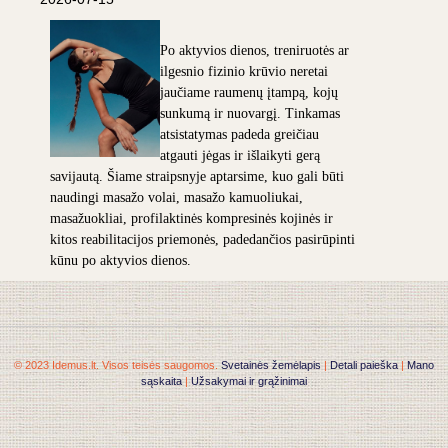
Po aktyvios dienos, treniruotės ar
ilgesnio fizinio krūvio neretai
jaučiame raumenų įtampą, kojų
sunkumą ir nuovargį. Tinkamas
atsistatymas padeda greičiau
atgauti jėgas ir išlaikyti gerą
savijautą. Šiame straipsnyje aptarsime, kuo gali būti
naudingi masažo volai, masažo kamuoliukai,
masažuokliai, profilaktinės kompresinės kojinės ir
kitos reabilitacijos priemonės, padedančios pasirūpinti
kūnu po aktyvios dienos.
© 2023 Idemus.lt. Visos teisės saugomos.
Svetainės žemėlapis
|
Detali paieška
|
Mano
sąskaita
|
Užsakymai ir grąžinimai