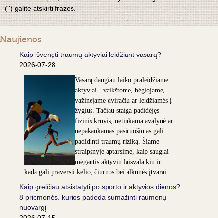
('') galite atskirti frazes.
Naujienos
Kaip išvengti traumų aktyviai leidžiant vasarą?
2026-07-28
Vasarą daugiau laiko praleidžiame
aktyviai - vaikštome, bėgiojame,
važinėjame dviračiu ar leidžiamės į
žygius. Tačiau staiga padidėjęs
fizinis krūvis, netinkama avalynė ar
nepakankamas pasiruošimas gali
padidinti traumų riziką. Šiame
straipsnyje aptarsime, kaip saugiai
mėgautis aktyviu laisvalaikiu ir
kada gali praversti kelio, čiurnos bei alkūnės įtvarai.
Kaip greičiau atsistatyti po sporto ir aktyvios dienos?
8 priemonės, kurios padeda sumažinti raumenų
nuovargį
2026-07-15