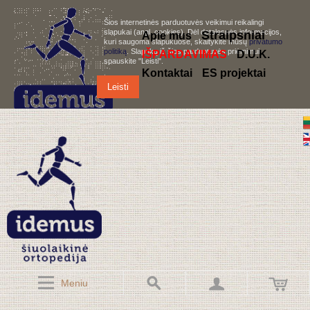
Šios internetinės parduotuvės veikimui reikalingi
slapukai (angl. cookies). Dėl detalesnės informacijos,
S
traipsniai
Apie mus
kuri saugoma slapukuose, skaitykite mūsų
privatumo
politiką
. Slapukų iš šios parduotuvės priėmimui,
IŠPARDAVIMAS
D.U.K.
spauskite "Leisti".
Kontaktai
ES projektai
Leisti
Meniu