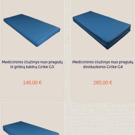
Medicininis čiužinys nuo pragulų
Medicininis čiužinys nuo pragulų
iš grikių lukštų Grikė G5
dvisluoksnis Grikė G4
148,00 €
285,00 €