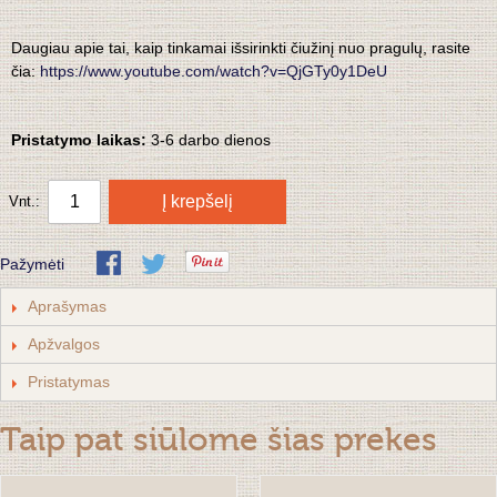
Daugiau apie tai, kaip tinkamai išsirinkti čiužinį nuo pragulų, rasite
čia:
https://www.youtube.com/watch?v=QjGTy0y1DeU
Pristatymo laikas:
3-6 darbo dienos
Į krepšelį
Vnt.:
Pažymėti
Aprašymas
Apžvalgos
Pristatymas
Taip pat siūlome šias prekes