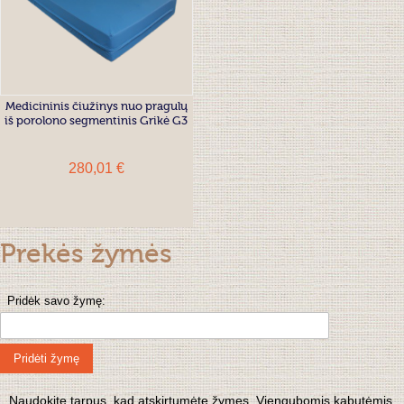
Medicininis čiužinys nuo pragulų
iš porolono segmentinis Grikė G3
280,01 €
Prekės žymės
Pridėk savo žymę:
Pridėti žymę
Naudokite tarpus, kad atskirtumėte žymes. Viengubomis kabutėmis