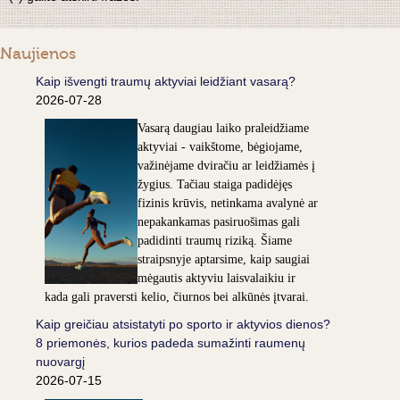
Naujienos
Kaip išvengti traumų aktyviai leidžiant vasarą?
2026-07-28
Vasarą daugiau laiko praleidžiame
aktyviai - vaikštome, bėgiojame,
važinėjame dviračiu ar leidžiamės į
žygius. Tačiau staiga padidėjęs
fizinis krūvis, netinkama avalynė ar
nepakankamas pasiruošimas gali
padidinti traumų riziką. Šiame
straipsnyje aptarsime, kaip saugiai
mėgautis aktyviu laisvalaikiu ir
kada gali praversti kelio, čiurnos bei alkūnės įtvarai.
Kaip greičiau atsistatyti po sporto ir aktyvios dienos?
8 priemonės, kurios padeda sumažinti raumenų
nuovargį
2026-07-15