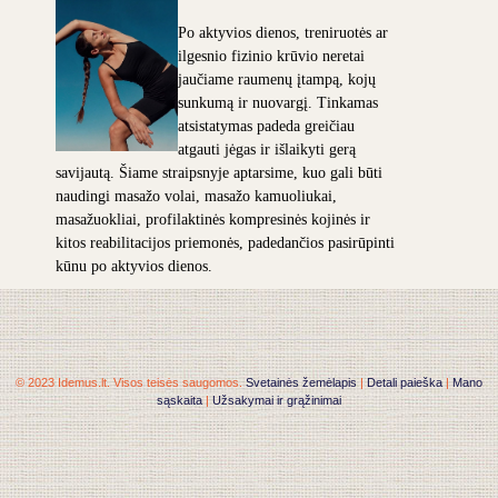
Po aktyvios dienos, treniruotės ar
ilgesnio fizinio krūvio neretai
jaučiame raumenų įtampą, kojų
sunkumą ir nuovargį. Tinkamas
atsistatymas padeda greičiau
atgauti jėgas ir išlaikyti gerą
savijautą. Šiame straipsnyje aptarsime, kuo gali būti
naudingi masažo volai, masažo kamuoliukai,
masažuokliai, profilaktinės kompresinės kojinės ir
kitos reabilitacijos priemonės, padedančios pasirūpinti
kūnu po aktyvios dienos.
© 2023 Idemus.lt. Visos teisės saugomos.
Svetainės žemėlapis
|
Detali paieška
|
Mano
sąskaita
|
Užsakymai ir grąžinimai