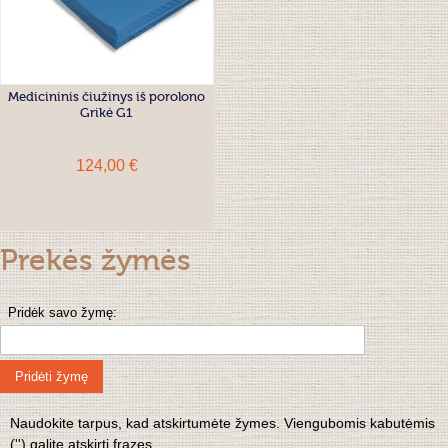
Medicininis čiužinys iš porolono
Grikė G1
124,00 €
Prekės žymės
Pridėk savo žymę:
Pridėti žymę
Naudokite tarpus, kad atskirtumėte žymes. Viengubomis kabutėmis
('') galite atskirti frazes.