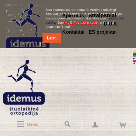
Šios internetinės parduotuvės veikimui reikalingi
slapukai (angl. cookies). Dėl detalesnės informacijos,
S
traipsniai
Apie mus
kuri saugoma slapukuose, skaitykite mūsų
privatumo
politiką
. Slapukų iš šios parduotuvės priėmimui,
IŠPARDAVIMAS
D.U.K.
spauskite "Leisti".
Kontaktai
ES projektai
Leisti
Meniu