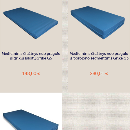
Medicininis čiužinys nuo pragulų
Medicininis čiužinys nuo pragulų
iš grikių lukštų Grikė G5
iš porolono segmentinis Grikė G3
148,00 €
280,01 €