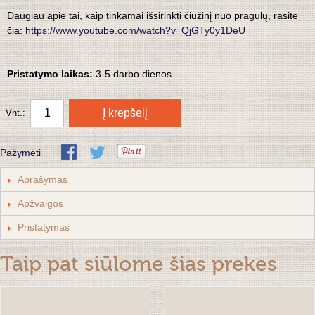
Daugiau apie tai, kaip tinkamai išsirinkti čiužinį nuo pragulų, rasite
čia:
https://www.youtube.com/watch?v=QjGTy0y1DeU
Pristatymo laikas:
3-5 darbo dienos
Į krepšelį
Vnt.:
Pažymėti
Aprašymas
Apžvalgos
Pristatymas
Taip pat siūlome šias prekes