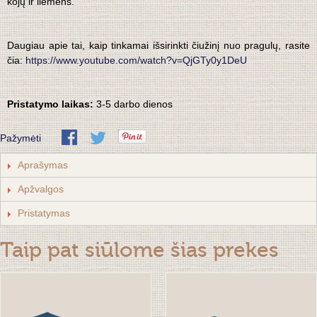
kojų ir liemens.
Daugiau apie tai, kaip tinkamai išsirinkti čiužinį nuo pragulų, rasite
čia:
https://www.youtube.com/watch?v=QjGTy0y1DeU
Pristatymo laikas:
3-5 darbo dienos
Pažymėti
Aprašymas
Apžvalgos
Pristatymas
Taip pat siūlome šias prekes