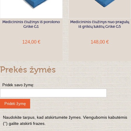
Medicininis čiužinys iš porolono
Medicininis čiužinys nuo pragulų
Grikė G1
iš grikių lukštų Grikė G5
124,00 €
148,00 €
Prekės žymės
Pridėk savo žymę:
Pridėti žymę
Naudokite tarpus, kad atskirtumėte žymes. Viengubomis kabutėmis
('') galite atskirti frazes.