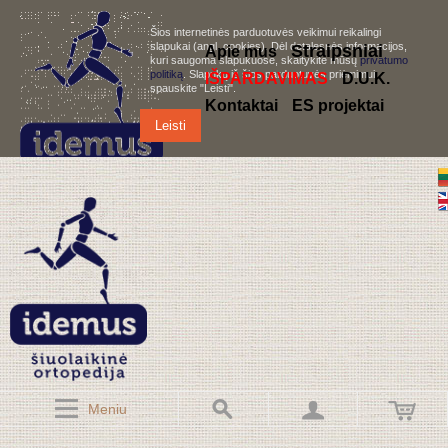
Šios internetinės parduotuvės veikimui reikalingi
slapukai (angl. cookies). Dėl detalesnės informacijos,
S
traipsniai
Apie mus
kuri saugoma slapukuose, skaitykite mūsų
privatumo
politiką
. Slapukų iš šios parduotuvės priėmimui,
IŠPARDAVIMAS
D.U.K.
spauskite "Leisti".
Kontaktai
ES projektai
Leisti
Meniu