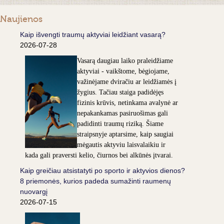
Naujienos
Kaip išvengti traumų aktyviai leidžiant vasarą?
2026-07-28
Vasarą daugiau laiko praleidžiame
aktyviai - vaikštome, bėgiojame,
važinėjame dviračiu ar leidžiamės į
žygius. Tačiau staiga padidėjęs
fizinis krūvis, netinkama avalynė ar
nepakankamas pasiruošimas gali
padidinti traumų riziką. Šiame
straipsnyje aptarsime, kaip saugiai
mėgautis aktyviu laisvalaikiu ir
kada gali praversti kelio, čiurnos bei alkūnės įtvarai.
Kaip greičiau atsistatyti po sporto ir aktyvios dienos?
8 priemonės, kurios padeda sumažinti raumenų
nuovargį
2026-07-15