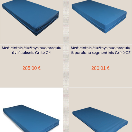
Medicininis čiužinys nuo pragulų
Medicininis čiužinys nuo pragulų
dvisluoksnis Grikė G4
iš porolono segmentinis Grikė G3
285,00 €
280,01 €