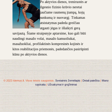
Po aktyvios dienos, treniruotės ar
ilgesnio fizinio krūvio neretai
jaučiame raumenų įtampą, kojų
sunkumą ir nuovargį. Tinkamas
atsistatymas padeda greičiau
atgauti jėgas ir išlaikyti gerą
savijautą. Šiame straipsnyje aptarsime, kuo gali būti
naudingi masažo volai, masažo kamuoliukai,
masažuokliai, profilaktinės kompresinės kojinės ir
kitos reabilitacijos priemonės, padedančios pasirūpinti
kūnu po aktyvios dienos.
© 2023 Idemus.lt. Visos teisės saugomos.
Svetainės žemėlapis
|
Detali paieška
|
Mano
sąskaita
|
Užsakymai ir grąžinimai