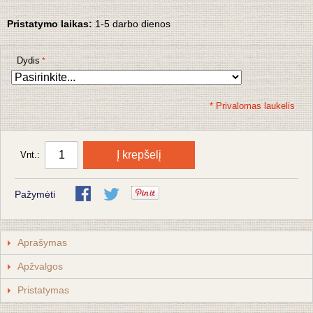
Pristatymo laikas:
1-5
darbo dienos
Dydis
* Privalomas laukelis
Į krepšelį
Vnt.:
Pažymėti
Aprašymas
Apžvalgos
Pristatymas