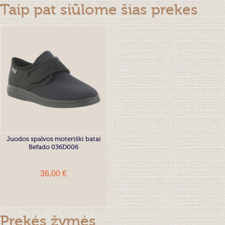
Taip pat siūlome šias prekes
Juodos spalvos moteriški batai
Befado 036D006
36,00 €
Prekės žymės