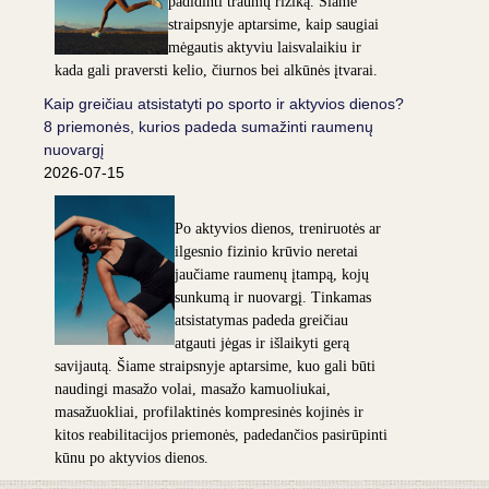
padidinti traumų riziką. Šiame
straipsnyje aptarsime, kaip saugiai
mėgautis aktyviu laisvalaikiu ir
kada gali praversti kelio, čiurnos bei alkūnės įtvarai.
Kaip greičiau atsistatyti po sporto ir aktyvios dienos?
8 priemonės, kurios padeda sumažinti raumenų
nuovargį
2026-07-15
Po aktyvios dienos, treniruotės ar
ilgesnio fizinio krūvio neretai
jaučiame raumenų įtampą, kojų
sunkumą ir nuovargį. Tinkamas
atsistatymas padeda greičiau
atgauti jėgas ir išlaikyti gerą
savijautą. Šiame straipsnyje aptarsime, kuo gali būti
naudingi masažo volai, masažo kamuoliukai,
masažuokliai, profilaktinės kompresinės kojinės ir
kitos reabilitacijos priemonės, padedančios pasirūpinti
kūnu po aktyvios dienos.