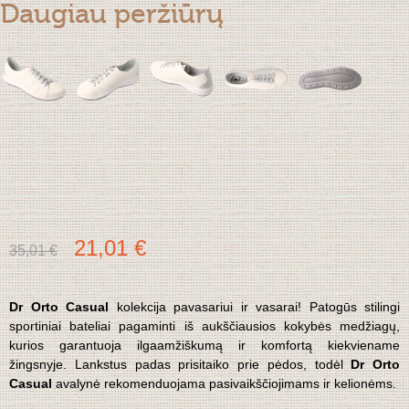
Daugiau peržiūrų
21,01 €
35,01 €
Dr Orto Casual
kolekcija pavasariui ir vasarai! Patogūs stilingi
sportiniai bateliai pagaminti iš aukščiausios kokybės medžiagų,
kurios garantuoja ilgaamžiškumą ir komfortą kiekviename
žingsnyje. Lankstus padas prisitaiko prie pėdos, todėl
Dr Orto
Casual
avalynė rekomenduojama pasivaikščiojimams ir kelionėms.