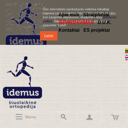
Šios internetinės parduotuvės veikimui reikalingi
slapukai (angl. cookies). Dėl detalesnės informacijos,
S
traipsniai
Apie mus
kuri saugoma slapukuose, skaitykite mūsų
privatumo
politiką
. Slapukų iš šios parduotuvės priėmimui,
IŠPARDAVIMAS
D.U.K.
spauskite "Leisti".
Kontaktai
ES projektai
Leisti
Meniu