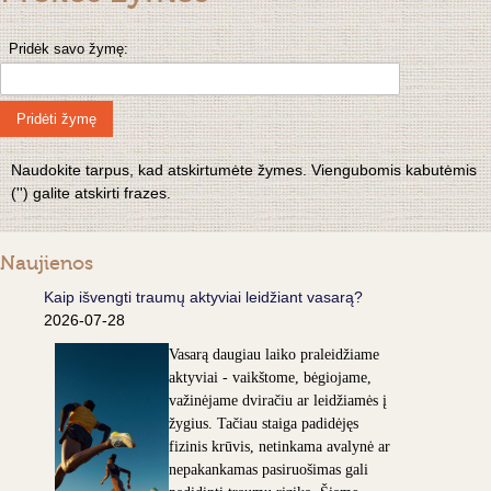
Pridėk savo žymę:
Pridėti žymę
Naudokite tarpus, kad atskirtumėte žymes. Viengubomis kabutėmis
('') galite atskirti frazes.
Naujienos
Kaip išvengti traumų aktyviai leidžiant vasarą?
2026-07-28
Vasarą daugiau laiko praleidžiame
aktyviai - vaikštome, bėgiojame,
važinėjame dviračiu ar leidžiamės į
žygius. Tačiau staiga padidėjęs
fizinis krūvis, netinkama avalynė ar
nepakankamas pasiruošimas gali