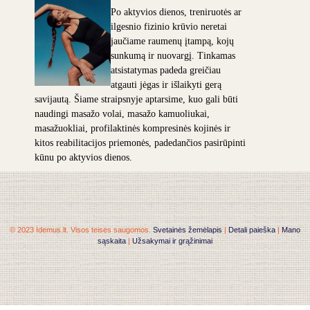
Po aktyvios dienos, treniruotės ar
ilgesnio fizinio krūvio neretai
jaučiame raumenų įtampą, kojų
sunkumą ir nuovargį. Tinkamas
atsistatymas padeda greičiau
atgauti jėgas ir išlaikyti gerą
savijautą. Šiame straipsnyje aptarsime, kuo gali būti
naudingi masažo volai, masažo kamuoliukai,
masažuokliai, profilaktinės kompresinės kojinės ir
kitos reabilitacijos priemonės, padedančios pasirūpinti
kūnu po aktyvios dienos.
© 2023 Idemus.lt. Visos teisės saugomos.
Svetainės žemėlapis
|
Detali paieška
|
Mano
sąskaita
|
Užsakymai ir grąžinimai