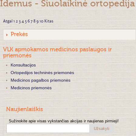
Idemus - Šiuolaikinė ortopedija
Atgal
1
2
3
4
5
6
7
8
9
10
Kitas
Prekės
VLK apmokamos medicinos paslaugos ir
priemonės
Konsultacijos
Ortopedijos techninės priemonės
Medicinos pagalbos priemonės
Medicinos priemonės
Naujienlaiškis
Sužinokite apie visas vykstančias akcijas ir naujienas pirmieji!
Užsakyti