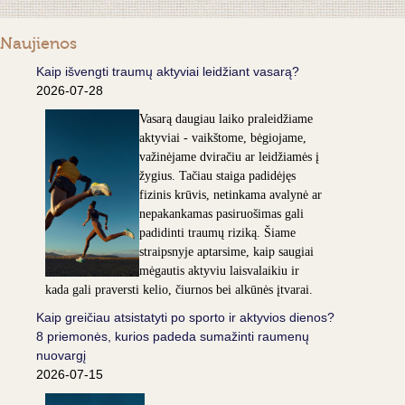
Naujienos
Kaip išvengti traumų aktyviai leidžiant vasarą?
2026-07-28
Vasarą daugiau laiko praleidžiame
aktyviai - vaikštome, bėgiojame,
važinėjame dviračiu ar leidžiamės į
žygius. Tačiau staiga padidėjęs
fizinis krūvis, netinkama avalynė ar
nepakankamas pasiruošimas gali
padidinti traumų riziką. Šiame
straipsnyje aptarsime, kaip saugiai
mėgautis aktyviu laisvalaikiu ir
kada gali praversti kelio, čiurnos bei alkūnės įtvarai.
Kaip greičiau atsistatyti po sporto ir aktyvios dienos?
8 priemonės, kurios padeda sumažinti raumenų
nuovargį
2026-07-15