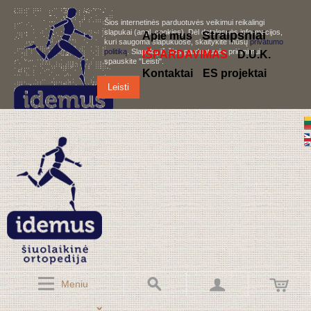
Šios internetinės parduotuvės veikimui reikalingi
slapukai (angl. cookies). Dėl detalesnės informacijos,
S
traipsniai
Apie mus
kuri saugoma slapukuose, skaitykite mūsų
privatumo
politiką
. Slapukų iš šios parduotuvės priėmimui,
IŠPARDAVIMAS
D.U.K.
spauskite "Leisti".
Kontaktai
ES projektai
Leisti
Meniu