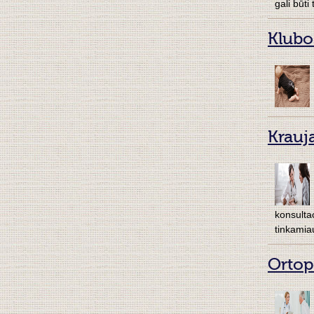
gali būti
Klubo
Krauj
konsultac
tinkamia
Ortop