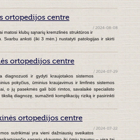
s ortopedijos centre
/ 2024-08-08
i matosi klubų sąnarių kremzlinės struktūros ir
 Svarbu anksti (iki 3 mėn.) nustatyti patologijas ir skirti
nės ortopedijos centre
/ 2024-07-29
ta diagnozuoti ir gydyti kraujotakos sistemos
ominius pokyčius, ūminius kraujavimus ir limfinės sistemos
i, o jų pasekmės gali būti rimtos, savalaikė specialisto
tikslią diagnozę, sumažinti komplikacijų riziką ir pasirinkti
inės ortopedijos centre
/ 2024-07-22
mos sutrikimai yra vieni dažniausių sveikatos
asikartojančio sąnarių skausmo iki ūmių traumų – visa tai