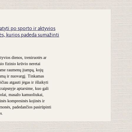
atyti po sporto ir aktyvios
s, kurios padeda sumažinti
tyvios dienos, treniruotės ar
nio fizinio krūvio neretai
ame raumenų įtampą, kojų
umą ir nuovargį. Tinkamas
čiau atgauti jėgas ir išlaikyti
traipsnyje aptarsime, kuo gali
olai, masažo kamuoliukai,
inės kompresinės kojinės ir
iemonės, padedančios pasirūpinti
s.