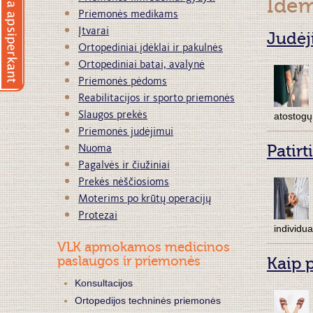
Idem
Priemonės medikams
Įtvarai
Judėj
Ortopediniai įdėklai ir pakulnės
Ortopediniai batai, avalynė
Priemonės pėdoms
Reabilitacijos ir sporto priemonės
Slaugos prekės
atostogų
Priemonės judėjimui
Patir
Nuoma
Pagalvės ir čiužiniai
Prekės nėščiosioms
Moterims po krūtų operacijų
Protezai
individua
VLK apmokamos medicinos
Kaip 
paslaugos ir priemonės
Konsultacijos
Ortopedijos techninės priemonės