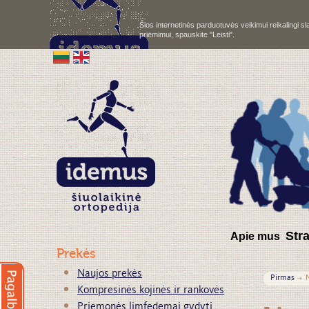
Šios internetinės parduotuvės veikimui reikalingi 
priėmimui, spauskite "Leisti".
S
tr
Apie mus
Prekės
Naujos prekės
Pirmas
Kompresinės kojinės ir rankovės
Priemonės limfedemai gydyti