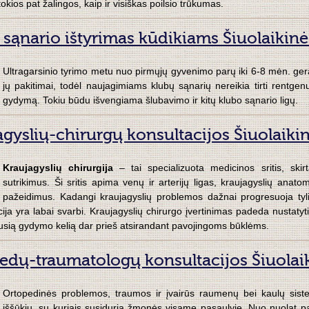
 tokios pat žalingos, kaip ir visiškas poilsio trūkumas.
 sąnario ištyrimas kūdikiams Šiuolaikinė
Ultragarsinio tyrimo metu nuo pirmųjų gyvenimo parų iki 6-8 mėn. gera
jų pakitimai, todėl naujagimiams klubų sąnarių nereikia tirti rentgenu.
gydymą. Tokiu būdu išvengiama šlubavimo ir kitų klubo sąnario ligų.
agyslių-chirurgų konsultacijos Šiuolaiki
Kraujagyslių chirurgija
– tai specializuota medicinos sritis, skir
sutrikimus. Ši sritis apima venų ir arterijų ligas, kraujagyslių anat
pažeidimus. Kadangi kraujagyslių problemos dažnai progresuoja tylia
ija yra labai svarbi. Kraujagyslių chirurgo įvertinimas padeda nustatyti 
usią gydymo kelią dar prieš atsirandant pavojingoms būklėms.
edų-traumatologų konsultacijos Šiuolaik
Ortopedinės problemos, traumos ir įvairūs raumenų bei kaulų siste
iššūkių, su kuriais susiduria žmonės visame pasaulyje. Nuo nuolat p