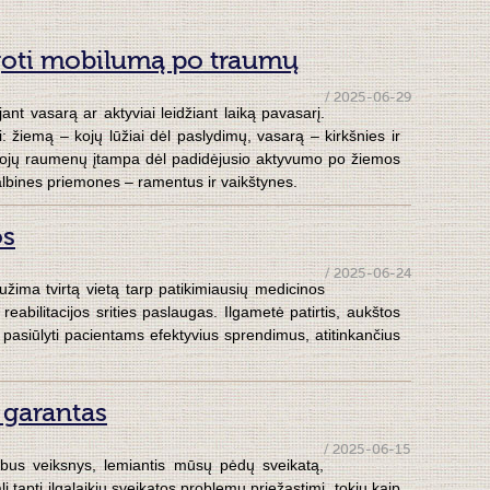
goti mobilumą po traumų
/ 2025-06-29
ant vasarą ar aktyviai leidžiant laiką pavasarį.
ai: žiemą – kojų lūžiai dėl paslydimų, vasarą – kirkšnies ir
 kojų raumenų įtampa dėl padidėjusio aktyvumo po žiemos
albines priemones – ramentus ir vaikštynes.
os
/ 2025-06-24
žima tvirtą vietą tarp patikimiausių medicinos
reabilitacijos srities paslaugas. Ilgametė patirtis, aukštos
ui pasiūlyti pacientams efektyvius sprendimus, atitinkančius
 garantas
/ 2025-06-15
rbus veiksnys, lemiantis mūsų pėdų sveikatą,
 tapti ilgalaikių sveikatos problemų priežastimi, tokių kaip