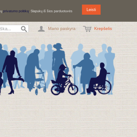
Leisti
ūsų
privatumo politiką
. Slapukų iš šios parduotuvės
Mano paskyra
Krepšelis