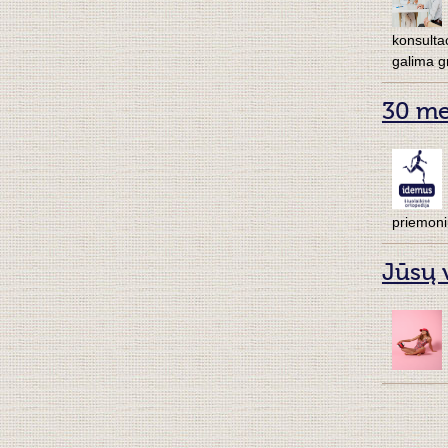
konsulta
galima g
30 met
priemonių
Jūsų 