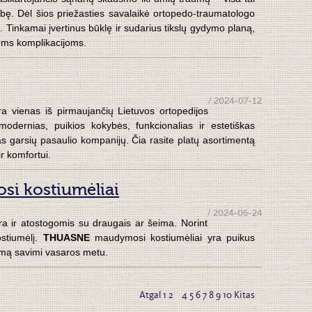
ybę. Dėl šios priežasties savalaikė ortopedo-traumatologo
. Tinkamai įvertinus būklę ir sudarius tikslų gydymo planą,
nėms komplikacijoms.
/ 2024-07-12
ra vienas iš pirmaujančių Lietuvos ortopedijos
odernias, puikios kokybės, funkcionalias ir estetiškas
s garsių pasaulio kompanijų. Čia rasite platų asortimentą
ir komfortui.
si kostiumėliai
/ 2024-06-24
a ir atostogomis su draugais ar šeima. Norint
ostiumėlį.
THUASNE
maudymosi kostiumėliai yra puikus
ėjimą savimi vasaros metu.
Atgal
1
2
3
4
5
6
7
8
9
10
Kitas