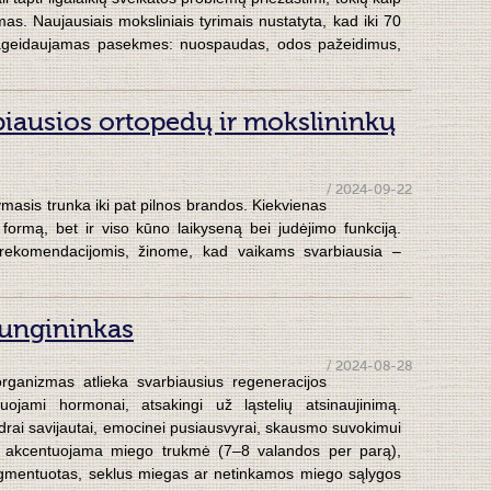
s. Naujausiais moksliniais tyrimais nustatyta, kad iki 70
epageidaujamas pasekmes: nuospaudas, odos pažeidimus,
biausios ortopedų ir mokslininkų
/ 2024-09-22
asis trunka iki pat pilnos brandos. Kiekvienas
formą, bet ir viso kūno laikyseną bei judėjimo funkciją.
ų rekomendacijomis, žinome, kad vaikams svarbiausia –
jungininkas
/ 2024-08-28
ganizmas atlieka svarbiausius regeneracijos
uojami hormonai, atsakingi už ląstelių atsinaujinimą.
rai savijautai, emocinei pusiausvyrai, skausmo suvokimui
nai akcentuojama miego trukmė (7–8 valandos per parą),
agmentuotas, seklus miegas ar netinkamos miego sąlygos