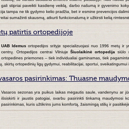
gali stipriai paveikti kasdienę veiklą, darbo našumą ir gyvenimo kok
cija tampa ne tik gydymo kelio pradžia, bet ir esmine prevencijos dalimi
reitai sumažinti skausmą, atkurti funkcionalumą ir užkirsti kelią rimtes
ų patirtis ortopedijoje
UAB Idemus
ortopedijos srityje specializuojasi nuo 1996 metų ir y
centrų. Ortopedijos centrai Vilniuje
Šiuolaikinė ortopedija
siūlo m
ortopedines priemones – tiek individualiai gaminamas, tiek pagaminta
, skirtų ortopedinių ligų gydymui, reabilitacijai, sportui, sveikatingumui 
vasaros pasirinkimas: Thuasne maudymo
Vasaros sezonas yra puikus laikas mėgautis saule, vandenynu ar jūr
išsiskirti ir jaustis patogiai, svarbu pasirinkti tinkamą maudymosi k
pasirinkimas, kuris užtikrins jums komfortą, žaismingą stilių ir pasitik