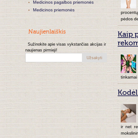
Medicinos pagalbos priemonės
Medicinos priemonės
procentų
pėdos de
Naujienlaiškis
Kaip 
rekom
Sužinokite apie visas vykstančias akcijas ir
naujienas pirmieji!
Užsakyti
tinkamai 
Kodėl
ir net r
mokslini