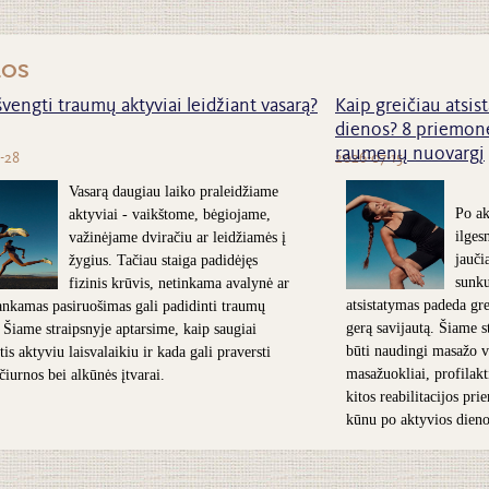
nos
švengti traumų aktyviai leidžiant vasarą?
Kaip greičiau atsist
dienos? 8 priemonė
raumenų nuovargį
-28
2026-07-15
Vasarą daugiau laiko praleidžiame
Po ak
aktyviai - vaikštome, bėgiojame,
ilges
važinėjame dviračiu ar leidžiamės į
jauči
žygius. Tačiau staiga padidėjęs
sunk
fizinis krūvis, netinkama avalynė ar
atsistatymas padeda grei
nkamas pasiruošimas gali padidinti traumų
gerą savijautą. Šiame s
. Šiame straipsnyje aptarsime, kaip saugiai
būti naudingi masažo v
is aktyviu laisvalaikiu ir kada gali praversti
masažuokliai, profilakt
 čiurnos bei alkūnės įtvarai.
kitos reabilitacijos pr
kūnu po aktyvios dieno