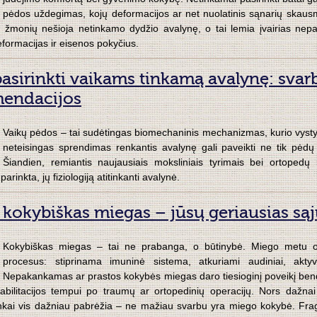
pėdos uždegimas, kojų deformacijos ar net nuolatinis sąnarių skausma
 žmonių nešioja netinkamo dydžio avalynę, o tai lemia įvairias n
formacijas ir eisenos pokyčius.
pasirinkti vaikams tinkamą avalynę: svar
endacijos
Vaikų pėdos – tai sudėtingas biomechaninis mechanizmas, kurio vystym
neteisingas sprendimas renkantis avalynę gali paveikti ne tik pėdų 
Šiandien, remiantis naujausiais moksliniais tyrimais bei ortoped
parinkta, jų fiziologiją atitinkanti avalynė.
 kokybiškas miegas – jūsų geriausias są
Kokybiškas miegas – tai ne prabanga, o būtinybė. Miego metu or
procesus: stiprinama imuninė sistema, atkuriami audiniai, aktyv
Nepakankamas ar prastos kokybės miegas daro tiesioginį poveikį bend
eabilitacijos tempui po traumų ar ortopedinių operacijų. Nors daž
nkai vis dažniau pabrėžia – ne mažiau svarbu yra miego kokybė. Fr