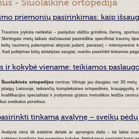
us - Šiuolaikinė ortopedija
imo priemonių pasirinkimas: kaip išsau
Traumos įvyksta netikėtai – paslydus slidžiu grindiniu žiemą, sportuoj
Skirtingais metų laikais dažniausiai pasireiškia specifiniai traumų tip
kelių raumenų patempimai aktyviai judant, pavasarį – intensyvesnė
. Kad judėjimas būtų atstatytas saugiai, svarbu pasirinkti tinkamas pag
tis ir kokybė viename: teikiamos paslaug
Šiuolaikinės ortopedijos
centras Vilniuje jau daugiau nei 30 metų u
įstaigų Lietuvoje, teikiančių kompleksines ortopedinės, kraujagyslių ir 
kvalifikacijos specialistai ir įrodymais grįstos metodikos leidžia centr
lius sveikatos poreikius.
pasirinkti tinkamą avalynę – sveikų pėdų
Avalynė nėra tik estetinė detalė ar aprangos dalis – tai labai sva
judėjimo komfortą bei gyvenimo kokybę. Netinkamai pasirinkti batai gali