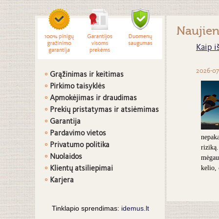
Naujie
Kaip i
2026-07
Grąžinimas ir keitimas
Pirkimo taisyklės
Apmokėjimas ir draudimas
Prekių pristatymas ir atsiėmimas
G
arantija
Pardavimo vietos
nepaka
Privatumo politika
riziką
Nuolaidos
mėgaut
Klientų atsiliepimai
kelio,
Karjera
Tinklapio sprendimas:
idemus.lt