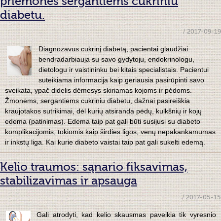
priemonės sergantiems cukriniu
diabetu.
/ 2017-09-19
Diagnozavus cukrinį diabetą, pacientai glaudžiai
bendradarbiauja su savo gydytoju, endokrinologu,
dietologu ir vaistininku bei kitais specialistais. Pacientui
suteikiama informacija kaip geriausia pasirūpinti savo
sveikata, ypač didelis dėmesys skiriamas kojoms ir pėdoms.
Žmonėms, sergantiems cukriniu diabetu, dažnai pasireiškia
kraujotakos sutrikimai, dėl kurių atsiranda pėdų, kulkšnių ir kojų
edema (patinimas). Edema taip pat gali būti susijusi su diabeto
komplikacijomis, tokiomis kaip širdies ligos, venų nepakankamumas
ir inkstų liga. Kai kurie diabeto vaistai taip pat gali sukelti edemą.
Kelio traumos: sąnario fiksavimas,
stabilizavimas ir apsauga
/ 2017-05-15
Gali atrodyti, kad kelio skausmas paveikia tik vyresnio