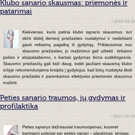
Klubo sąnario skausmas: priemonės ir
patarimai
/ 2016-04-18
Kiekvienas, kuris patiria klubo sąnario skausmus, turi
skirti didelį dėmesį priežasties nustatymui ir nedelsiant
gauti reikiamą pagalbą iš gydytojų. Priklausomai nuo
skausmo priežasties, jo mažinimui gali užtekti tinkamo
poilsio ir atsipalaidavmo, o kartais gydymas būna sudėtingesnis.
Skausmo priežasčių gali būti daug, todėl jaučiant skausmą klubo
srityje rekomenduojama kreiptis į gydytojus, kad būtų nustatyta tiksli
skausmo priežastis ir parenkamos efektyvios priemonės skausmui
mažinti.
Peties sąnario traumos, jų gydymas ir
profilaktika
/ 2015-10-19
Peties sąnarys dažniausiai traumuojamas, kuomet
kartojami judesiai per peties sąnarį – plaukimas, tenisas,