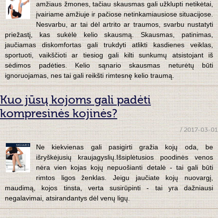
amžiaus žmones, tačiau skausmas gali užklupti netikėtai,
įvairiame amžiuje ir pačiose netinkamiausiose situacijose.
Nesvarbu, ar tai dėl artrito ar traumos, svarbu nustatyti
priežastį, kas sukėlė kelio skausmą. Skausmas, patinimas,
jaučiamas diskomfortas gali trukdyti atlikti kasdienes veiklas,
sportuoti, vaikščioti ar tiesiog gali kilti sunkumų atsistojant iš
sėdimos padėties. Kelio sąnario skausmas neturėtų būti
ignoruojamas, nes tai gali reikšti rimtesnę kelio traumą.
Kuo jūsų kojoms gali padėti
kompresinės kojinės?
/ 2017-03-01
Ne kiekvienas gali pasigirti gražia kojų oda, be
išryškėjusių kraujagyslių.Išsiplėtusios poodinės venos
nėra vien kojas kojų nepuošianti detalė - tai gali būti
rimtos ligos ženklas. Jeigu jaučiate kojų nuovargį,
maudimą, kojos tinsta, verta susirūpinti - tai yra dažniausi
negalavimai, atsirandantys dėl venų ligų.