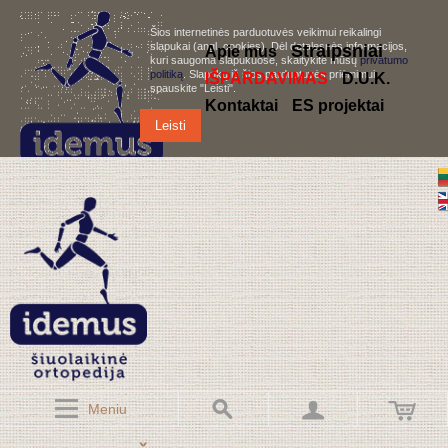
Šios internetinės parduotuvės veikimui reikalingi
slapukai (angl. cookies). Dėl detalesnės informacijos,
S
traipsniai
Apie mus
kuri saugoma slapukuose, skaitykite mūsų
privatumo
politiką
. Slapukų iš šios parduotuvės priėmimui,
IŠPARDAVIMAS
D.U.K.
spauskite "Leisti".
Kontaktai
ES projektai
Leisti
Meniu