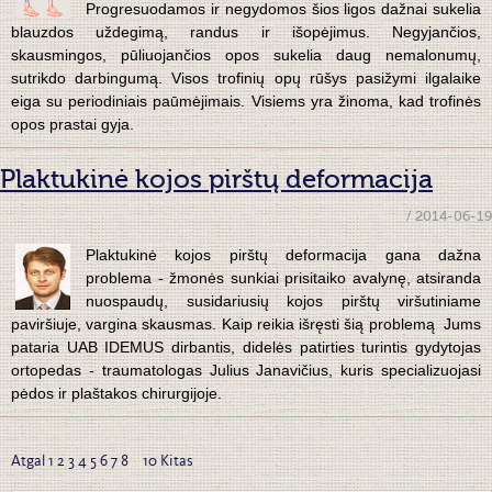
Progresuodamos ir negydomos šios ligos dažnai sukelia
blauzdos uždegimą, randus ir išopėjimus. Negyjančios,
skausmingos, pūliuojančios opos sukelia daug nemalonumų,
sutrikdo darbingumą. Visos trofinių opų rūšys pasižymi ilgalaike
eiga su periodiniais paūmėjimais. Visiems yra žinoma, kad trofinės
opos prastai gyja.
Plaktukinė kojos pirštų deformacija
/ 2014-06-19
Plaktukinė kojos pirštų deformacija gana dažna
problema - žmonės sunkiai prisitaiko avalynę, atsiranda
nuospaudų, susidariusių kojos pirštų viršutiniame
paviršiuje, vargina skausmas. Kaip reikia išręsti šią problemą Jums
pataria UAB IDEMUS dirbantis, didelės patirties turintis gydytojas
ortopedas - traumatologas Julius Janavičius, kuris specializuojasi
pėdos ir plaštakos chirurgijoje.
Atgal
1
2
3
4
5
6
7
8
9
10
Kitas