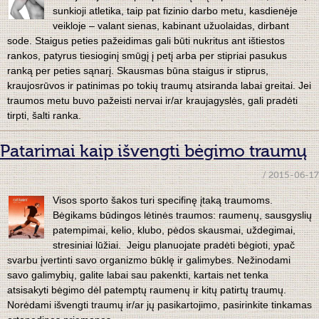
sunkioji atletika, taip pat fizinio darbo metu, kasdienėje
veikloje – valant sienas, kabinant užuolaidas, dirbant
sode. Staigus peties pažeidimas gali būti nukritus ant ištiestos
rankos, patyrus tiesioginį smūgį į petį arba per stipriai pasukus
ranką per peties sąnarį. Skausmas būna staigus ir stiprus,
kraujosrūvos ir patinimas po tokių traumų atsiranda labai greitai. Jei
traumos metu buvo pažeisti nervai ir/ar kraujagyslės, gali pradėti
tirpti, šalti ranka.
Patarimai kaip išvengti bėgimo traumų
/ 2015-06-17
Visos sporto šakos turi specifinę įtaką traumoms.
Bėgikams būdingos lėtinės traumos: raumenų, sausgyslių
patempimai, kelio, klubo, pėdos skausmai, uždegimai,
stresiniai lūžiai. Jeigu planuojate pradėti bėgioti, ypač
svarbu įvertinti savo organizmo būklę ir galimybes. Nežinodami
savo galimybių, galite labai sau pakenkti, kartais net tenka
atsisakyti bėgimo dėl patemptų raumenų ir kitų patirtų traumų.
Norėdami išvengti traumų ir/ar jų pasikartojimo, pasirinkite tinkamas