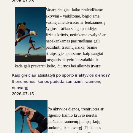
2026-07-28
Vasarą daugiau laiko praleidžiame
aktyviai - vaikštome, bėgiojame,
važinėjame dviračiu ar leidžiamės į
žygius. Tačiau staiga padidėjęs
fizinis krūvis, netinkama avalynė ar
nepakankamas pasiruošimas gali
padidinti traumų riziką. Šiame
straipsnyje aptarsime, kaip saugiai
mėgautis aktyviu laisvalaikiu ir
kada gali praversti kelio, čiurnos bei alkūnės įtvarai.
Kaip greičiau atsistatyti po sporto ir aktyvios dienos?
8 priemonės, kurios padeda sumažinti raumenų
nuovargį
2026-07-15
Po aktyvios dienos, treniruotės ar
ilgesnio fizinio krūvio neretai
jaučiame raumenų įtampą, kojų
sunkumą ir nuovargį. Tinkamas