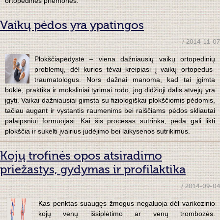
ortopedines priemones.
Vaikų pėdos yra ypatingos
/ 2014-11-07
Plokščiapėdystė – viena dažniausių vaikų ortopedinių
problemų, dėl kurios tėvai kreipiasi į vaikų ortopedus-
traumatologus. Nors dažnai manoma, kad tai įgimta
būklė, praktika ir moksliniai tyrimai rodo, jog didžioji dalis atvejų yra
įgyti. Vaikai dažniausiai gimsta su fiziologiškai plokščiomis pėdomis,
tačiau augant ir vystantis raumenims bei raiščiams pėdos skliautai
palaipsniui formuojasi. Kai šis procesas sutrinka, pėda gali likti
plokščia ir sukelti įvairius judėjimo bei laikysenos sutrikimus.
Kojų trofinės opos atsiradimo
priežastys, gydymas ir profilaktika
/ 2014-09-04
Kas penktas suaugęs žmogus negaluoja dėl varikozinio
kojų venų išsiplėtimo ar venų trombozės.