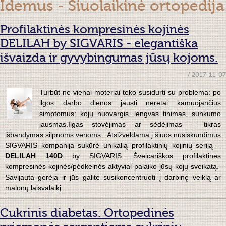
Idemus - Šiuolaikinė ortopedija
Profilaktinės kompresinės kojinės
DELILAH by SIGVARIS - elegantiška
išvaizda ir gyvybingumas jūsų kojoms.
/ 2017-11-07
Turbūt ne vienai moteriai teko susidurti su problema: po
ilgos darbo dienos jausti neretai kamuojančius
simptomus: kojų nuovargis, lengvas tinimas, sunkumo
jausmas.Ilgas stovėjimas ar sėdėjimas – tikras
išbandymas silpnoms venoms. Atsižveldama į šiuos nusiskundimus
SIGVARIS kompanija sukūrė unikalią profilaktinių kojinių seriją –
DELILAH 140D
by SIGVARIS. Šveicariškos profilaktinės
kompresinės kojinės/pėdkelnės aktyviai palaiko jūsų kojų sveikatą.
Savijauta gerėja ir jūs galite susikoncentruoti į darbinę veiklą ar
malonų laisvalaikį.
Cukrinis diabetas. Ortopedinės